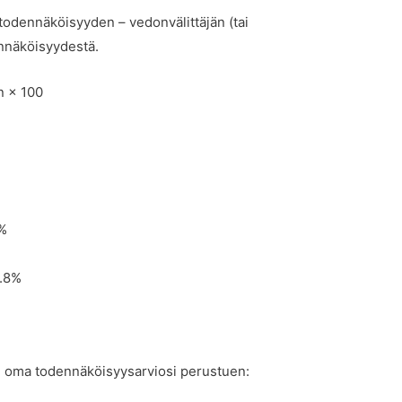
n todennäköisyyden – vedonvälittäjän (tai
nnäköisyydestä.
n × 100
5%
7.8%
ee oma todennäköisyysarviosi perustuen: