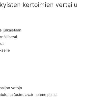
kyisten kertoimien vertailu
e julkaistaan
nöllisesti
uus
kselle
paljon vetoja
utulosta (esim. avainhahmo palaa