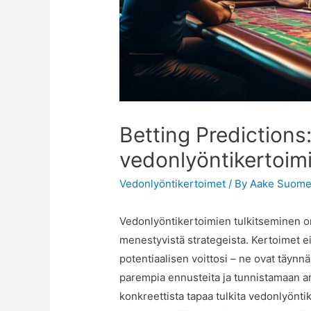
Betting Predictions:
vedonlyöntikertoim
Vedonlyöntikertoimet
/ By
Aake Suome
Vedonlyöntikertoimien tulkitseminen on
menestyvistä strategeista. Kertoimet ei
potentiaalisen voittosi – ne ovat täynn
parempia ennusteita ja tunnistamaan arv
konkreettista tapaa tulkita vedonlyöntik