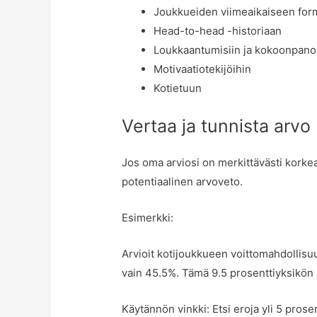
Joukkueiden viimeaikaiseen fo
Head-to-head -historiaan
Loukkaantumisiin ja kokoonpano
Motivaatiotekijöihin
Kotietuun
Vertaa ja tunnista arvo
Jos oma arviosi on merkittävästi korkea
potentiaalinen arvoveto.
Esimerkki:
Arvioit kotijoukkueen voittomahdollisu
vain 45.5%. Tämä 9.5 prosenttiyksikön e
Käytännön vinkki: Etsi eroja yli 5 pros