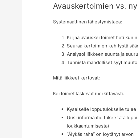
Avauskertoimien vs. ny
Systemaattinen lähestymistapa:
Kirjaa avauskertoimet heti kun n
Seuraa kertoimien kehitystä sään
Analysoi liikkeen suunta ja suur
Tunnista mahdolliset syyt muuto
Mitä liikkeet kertovat:
Kertoimet laskevat merkittävästi:
Kyseiselle lopputulokselle tulee 
Uusi informaatio tukee tätä lopp
loukkaantumisesta)
”Älykäs raha” on löytänyt arvon