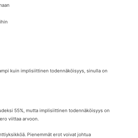
rmaan
ihin
mpi kuin implisiittinen todennäköisyys, sinulla on
udeksi 55%, mutta implisiittinen todennäköisyys on
ro viittaa arvoon.
enttiyksikköä. Pienemmät erot voivat johtua