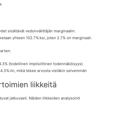
a.
ydet sisältävät vedonvälittäjän marginaalin.
taan yhteen 102.7%:ksi, joten 2.7% on marginaali.
varten:
.3% (todellinen implisiittinen todennäköisyys)
44.3%:iin, mikä tekee arvosta vieläkin selvemmän
toimien liikkeitä
tuvat jatkuvasti. Näiden liikkeiden analysointi