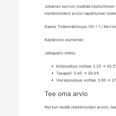
Jokainen kerroin sisältää implisiittise
markkinoiden) arvion tapahtuman tode
Kaava: Todennäköisyys (%) = 1 / Kerroi
Käytännön esimerkki:
Jalkapallo-ottelu:
Kotijoukkue voittaa: 2.20 → 45.
Tasapeli: 3.40 → 29.4%
Vierasjoukkue voittaa: 3.60 → 2
Tee oma arvio
Nyt kun tiedät markkinoiden arvion, t