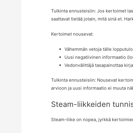
Tulkinta ennusteisiin: Jos kertoimet la
saattavat tietää jotain, mitä sinä et. H
Kertoimet nousevat:
Vähemmän vetoja tälle lopputulo
Uusi negatiivinen informaatio (
Vedonvälittäjä tasapainottaa kirj
Tulkinta ennusteisiin: Nousevat kertoim
arvioon ja uusi informaatio ei muuta n
Steam-liikkeiden tunni
Steam-liike on nopea, jyrkkä kertoimie