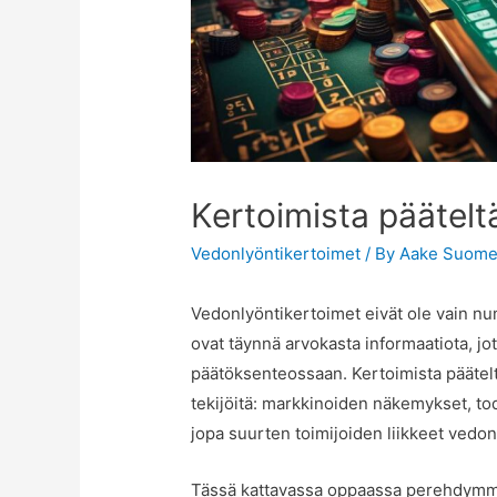
Kertoimista päätelt
Vedonlyöntikertoimet
/ By
Aake Suome
Vedonlyöntikertoimet eivät ole vain num
ovat täynnä arvokasta informaatiota, j
päätöksenteossaan. Kertoimista pääteltä
tekijöitä: markkinoiden näkemykset, t
jopa suurten toimijoiden liikkeet vedon
Tässä kattavassa oppaassa perehdymme s