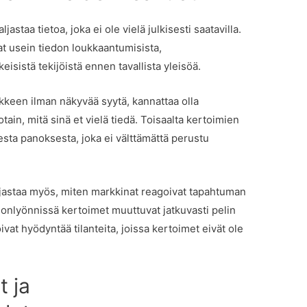
astaa tietoa, joka ei ole vielä julkisesti saatavilla.
at usein tiedon loukkaantumisista,
sistä tekijöistä ennen tavallista yleisöä.
kkeen ilman näkyvää syytä, kannattaa olla
tain, mitä sinä et vielä tiedä. Toisaalta kertoimien
resta panoksesta, joka ei välttämättä perustu
ljastaa myös, miten markkinat reagoivat tapahtuman
donlyönnissä kertoimet muuttuvat jatkuvasti pelin
vat hyödyntää tilanteita, joissa kertoimet eivät ole
t ja