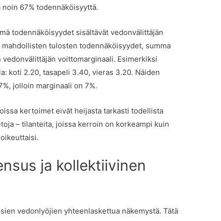
aa noin 67% todennäköisyyttä.
mä todennäköisyydet sisältävät vedonvälittäjän
en mahdollisten tulosten todennäköisyydet, summa
 vedonvälittäjän voittomarginaali. Esimerkiksi
la: koti 2.20, tasapeli 3.40, vieras 3.20. Näiden
, jolloin marginaali on 7%.
joissa kertoimet eivät heijasta tarkasti todellista
oja – tilanteita, joissa kerroin on korkeampi kuin
ikeuttaisi.
sus ja kollektiivinen
nsien vedonlyöjien yhteenlaskettua näkemystä. Tätä