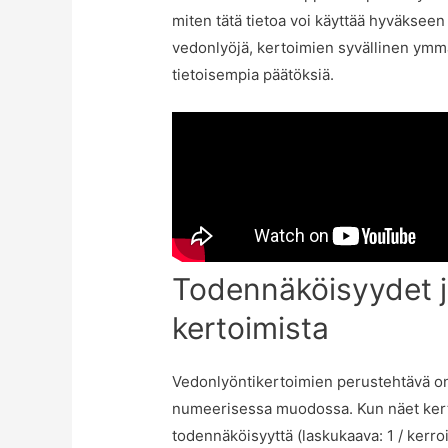
miten tätä tietoa voi käyttää hyväkseen 
vedonlyöjä, kertoimien syvällinen ym
tietoisempia päätöksiä.
Todennäköisyydet ja
kertoimista
Vedonlyöntikertoimien perustehtävä o
numeerisessa muodossa. Kun näet kerto
todennäköisyyttä (laskukaava: 1 / kerr