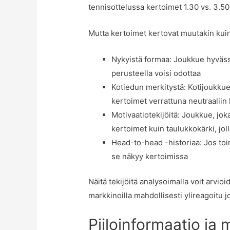
tennisottelussa kertoimet 1.30 vs. 3.50
Mutta kertoimet kertovat muutakin kuin
Nykyistä formaa: Joukkue hyvässä
perusteella voisi odottaa
Kotiedun merkitystä: Kotijoukkue
kertoimet verrattuna neutraaliin
Motivaatiotekijöitä: Joukkue, jo
kertoimet kuin taulukkokärki, joll
Head-to-head -historiaa: Jos to
se näkyy kertoimissa
Näitä tekijöitä analysoimalla voit arvi
markkinoilla mahdollisesti ylireagoitu j
Piiloinformaatio ja 