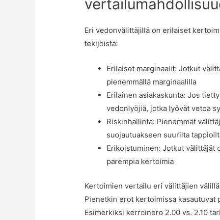
vertailumahdollisu
Eri vedonvälittäjillä on erilaiset kerto
tekijöistä:
Erilaiset marginaalit: Jotkut väli
pienemmällä marginaalilla
Erilainen asiakaskunta: Jos tietty
vedonlyöjiä, jotka lyövät vetoa s
Riskinhallinta: Pienemmät välitt
suojautuakseen suurilta tappioil
Erikoistuminen: Jotkut välittäjät 
parempia kertoimia
Kertoimien vertailu eri välittäjien väli
Pienetkin erot kertoimissa kasautuvat pi
Esimerkiksi kerroinero 2.00 vs. 2.10 ta