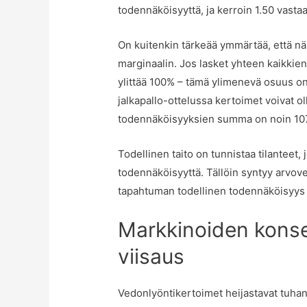
todennäköisyyttä, ja kerroin 1.50 vast
On kuitenkin tärkeää ymmärtää, että nä
marginaalin. Jos lasket yhteen kaikki
ylittää 100% – tämä ylimenevä osuus on
jalkapallo-ottelussa kertoimet voivat ol
todennäköisyyksien summa on noin 107%
Todellinen taito on tunnistaa tilanteet, 
todennäköisyyttä. Tällöin syntyy arvovet
tapahtuman todellinen todennäköisyys o
Markkinoiden konsen
viisaus
Vedonlyöntikertoimet heijastavat tuha