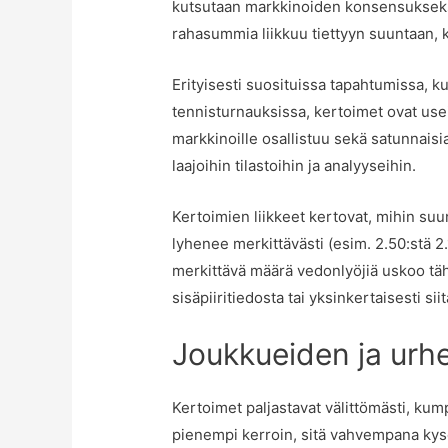
kutsutaan markkinoiden konsensukseksi 
rahasummia liikkuu tiettyyn suuntaan, 
Erityisesti suosituissa tapahtumissa, ku
tennisturnauksissa, kertoimet ovat usein
markkinoille osallistuu sekä satunnaisia
laajoihin tilastoihin ja analyyseihin.
Kertoimien liikkeet kertovat, mihin suu
lyhenee merkittävästi (esim. 2.50:stä 2.10
merkittävä määrä vedonlyöjiä uskoo täh
sisäpiiritiedosta tai yksinkertaisesti s
Joukkueiden ja urhe
Kertoimet paljastavat välittömästi, kump
pienempi kerroin, sitä vahvempana kysei