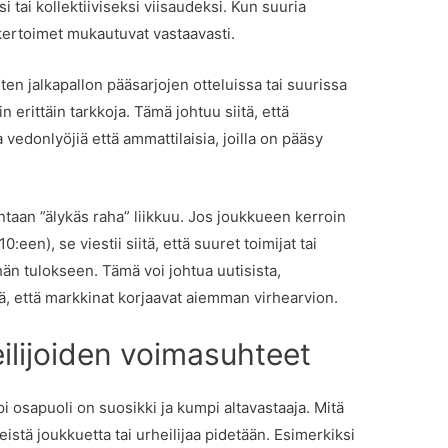
tai kollektiiviseksi viisaudeksi. Kun suuria
kertoimet mukautuvat vastaavasti.
ten jalkapallon pääsarjojen otteluissa tai suurissa
 erittäin tarkkoja. Tämä johtuu siitä, että
 vedonlyöjiä että ammattilaisia, joilla on pääsy
ntaan ”älykäs raha” liikkuu. Jos joukkueen kerroin
:een), se viestii siitä, että suuret toimijat tai
än tulokseen. Tämä voi johtua uutisista,
iitä, että markkinat korjaavat aiemman virhearvion.
ilijoiden voimasuhteet
i osapuoli on suosikki ja kumpi altavastaaja. Mitä
stä joukkuetta tai urheilijaa pidetään. Esimerkiksi