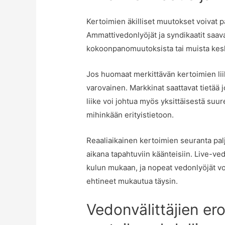
Kertoimien äkilliset muutokset voivat palj
Ammattivedonlyöjät ja syndikaatit saav
kokoonpanomuutoksista tai muista keskei
Jos huomaat merkittävän kertoimien lii
varovainen. Markkinat saattavat tietää jo
liike voi johtua myös yksittäisestä suu
mihinkään erityistietoon.
Reaaliaikainen kertoimien seuranta pa
aikana tapahtuviin käänteisiin. Live-ve
kulun mukaan, ja nopeat vedonlyöjät voi
ehtineet mukautua täysin.
Vedonvälittäjien ero