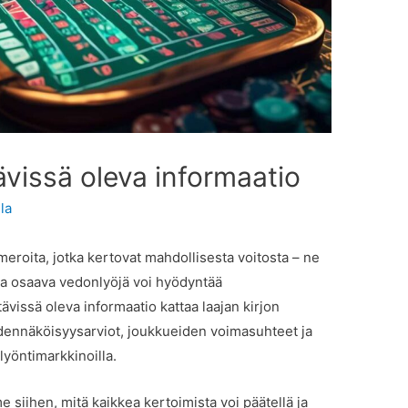
ävissä oleva informaatio
la
eroita, jotka kertovat mahdollisesta voitosta – ne
ota osaava vedonlyöjä voi hyödyntää
vissä oleva informaatio kattaa laajan kirjon
odennäköisyysarviot, joukkueiden voimasuhteet ja
lyöntimarkkinoilla.
iihen, mitä kaikkea kertoimista voi päätellä ja