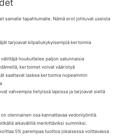
udet
imet samalle tapahtumalle. Nämä erot johtuvat useista
ttäjät tarjoavat kilpailukykyisempiä kertoimia
 välittäjä houkuttelee paljon satunnaisia
ydämellä, kertoimet voivat vääristyä
äjät saattavat laskea kertoimia nopeammin
ta
ovat vahvempia tietyissä lajeissa ja tarjoavat siellä
llä on olennainen osa kannattavaa vedonlyöntiä.
tkällä aikavälillä merkittäviksi summiksi.
rkoittaa 5% parempaa tuottoa jokaisessa voittavassa