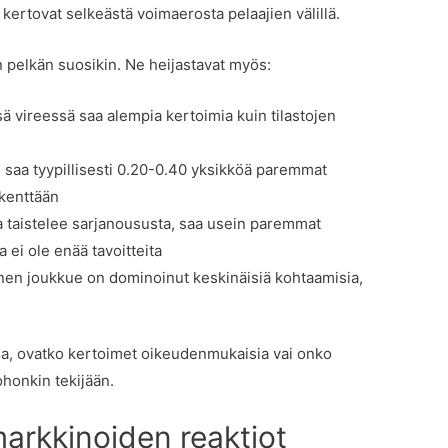
 kertovat selkeästä voimaerosta pelaajien välillä.
 pelkän suosikin. Ne heijastavat myös:
 vireessä saa alempia kertoimia kuin tilastojen
 saa tyypillisesti 0.20-0.40 yksikköä paremmat
 kenttään
ka taistelee sarjanoususta, saa usein paremmat
a ei ole enää tavoitteita
inen joukkue on dominoinut keskinäisiä kohtaamisia,
oida, ovatko kertoimet oikeudenmukaisia vai onko
ohonkin tekijään.
markkinoiden reaktiot