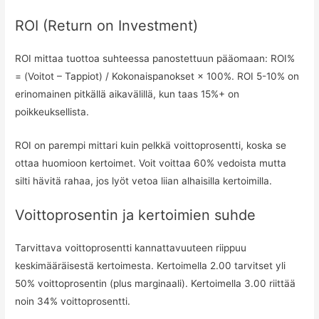
ROI (Return on Investment)
ROI mittaa tuottoa suhteessa panostettuun pääomaan: ROI%
= (Voitot – Tappiot) / Kokonaispanokset × 100%. ROI 5-10% on
erinomainen pitkällä aikavälillä, kun taas 15%+ on
poikkeuksellista.
ROI on parempi mittari kuin pelkkä voittoprosentti, koska se
ottaa huomioon kertoimet. Voit voittaa 60% vedoista mutta
silti hävitä rahaa, jos lyöt vetoa liian alhaisilla kertoimilla.
Voittoprosentin ja kertoimien suhde
Tarvittava voittoprosentti kannattavuuteen riippuu
keskimääräisestä kertoimesta. Kertoimella 2.00 tarvitset yli
50% voittoprosentin (plus marginaali). Kertoimella 3.00 riittää
noin 34% voittoprosentti.