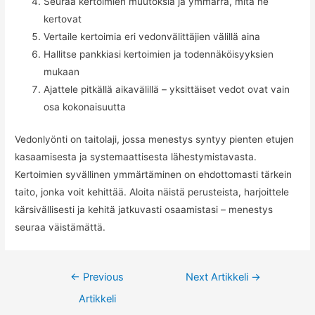
Seuraa kertoimien muutoksia ja ymmärrä, mitä ne
kertovat
Vertaile kertoimia eri vedonvälittäjien välillä aina
Hallitse pankkiasi kertoimien ja todennäköisyyksien
mukaan
Ajattele pitkällä aikavälillä – yksittäiset vedot ovat vain
osa kokonaisuutta
Vedonlyönti on taitolaji, jossa menestys syntyy pienten etujen
kasaamisesta ja systemaattisesta lähestymistavasta.
Kertoimien syvällinen ymmärtäminen on ehdottomasti tärkein
taito, jonka voit kehittää. Aloita näistä perusteista, harjoittele
kärsivällisesti ja kehitä jatkuvasti osaamistasi – menestys
seuraa väistämättä.
Artikkelien
←
Previous
Next Artikkeli
→
selaus
Artikkeli