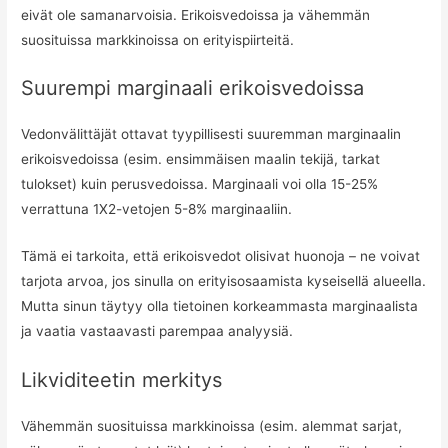
eivät ole samanarvoisia. Erikoisvedoissa ja vähemmän
suosituissa markkinoissa on erityispiirteitä.
Suurempi marginaali erikoisvedoissa
Vedonvälittäjät ottavat tyypillisesti suuremman marginaalin
erikoisvedoissa (esim. ensimmäisen maalin tekijä, tarkat
tulokset) kuin perusvedoissa. Marginaali voi olla 15-25%
verrattuna 1X2-vetojen 5-8% marginaaliin.
Tämä ei tarkoita, että erikoisvedot olisivat huonoja – ne voivat
tarjota arvoa, jos sinulla on erityisosaamista kyseisellä alueella.
Mutta sinun täytyy olla tietoinen korkeammasta marginaalista
ja vaatia vastaavasti parempaa analyysiä.
Likviditeetin merkitys
Vähemmän suosituissa markkinoissa (esim. alemmat sarjat,