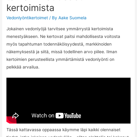
kertoimista
Vedonlyöntikertoimet
/ By
Aake Suomela
Jokainen vedonlyöjä tarvitsee ymmärrystä kertoimista
menestyäkseen. Ne kertovat paitsi mahdollisesta voitosta
myös tapahtuman todennäköisyydestä, markkinoiden
näkemyksestä ja siitä, missä todellinen arvo piilee. Ilman
kertoimien perusteellista ymmärtämistä vedonlyönti on
pelkkää arvailua.
Tässä kattavassa oppaassa käymme läpi kaikki olennaiset