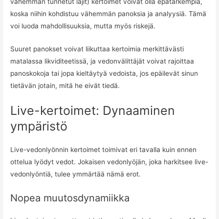
vähemmän tunnetut lajit) kertoimet voivat olla epätarkempia,
koska niihin kohdistuu vähemmän panoksia ja analyysiä. Tämä
voi luoda mahdollisuuksia, mutta myös riskejä.
Suuret panokset voivat liikuttaa kertoimia merkittävästi
matalassa likviditeetissä, ja vedonvälittäjät voivat rajoittaa
panoskokoja tai jopa kieltäytyä vedoista, jos epäilevät sinun
tietävän jotain, mitä he eivät tiedä.
Live-kertoimet: Dynaaminen
ympäristö
Live-vedonlyönnin kertoimet toimivat eri tavalla kuin ennen
ottelua lyödyt vedot. Jokaisen vedonlyöjän, joka harkitsee live-
vedonlyöntiä, tulee ymmärtää nämä erot.
Nopea muutosdynamiikka