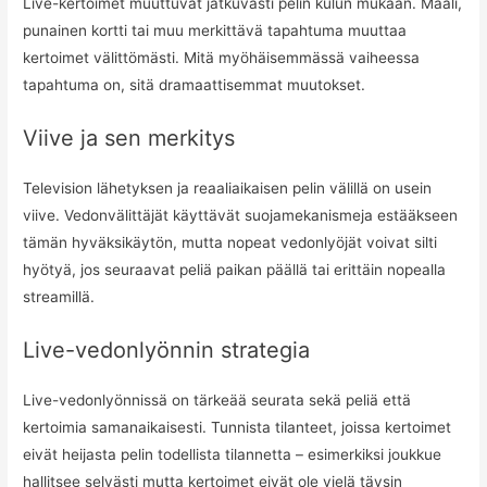
Live-kertoimet muuttuvat jatkuvasti pelin kulun mukaan. Maali,
punainen kortti tai muu merkittävä tapahtuma muuttaa
kertoimet välittömästi. Mitä myöhäisemmässä vaiheessa
tapahtuma on, sitä dramaattisemmat muutokset.
Viive ja sen merkitys
Television lähetyksen ja reaaliaikaisen pelin välillä on usein
viive. Vedonvälittäjät käyttävät suojamekanismeja estääkseen
tämän hyväksikäytön, mutta nopeat vedonlyöjät voivat silti
hyötyä, jos seuraavat peliä paikan päällä tai erittäin nopealla
streamillä.
Live-vedonlyönnin strategia
Live-vedonlyönnissä on tärkeää seurata sekä peliä että
kertoimia samanaikaisesti. Tunnista tilanteet, joissa kertoimet
eivät heijasta pelin todellista tilannetta – esimerkiksi joukkue
hallitsee selvästi mutta kertoimet eivät ole vielä täysin