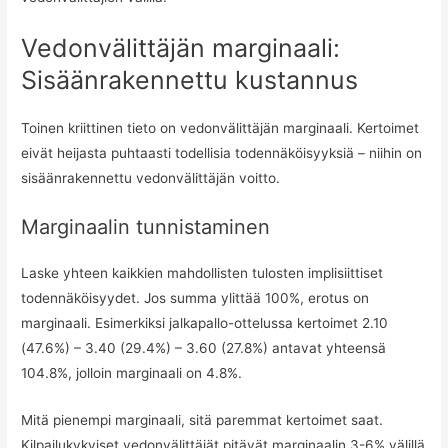
Vedonvälittäjän marginaali:
Sisäänrakennettu kustannus
Toinen kriittinen tieto on vedonvälittäjän marginaali. Kertoimet
eivät heijasta puhtaasti todellisia todennäköisyyksiä – niihin on
sisäänrakennettu vedonvälittäjän voitto.
Marginaalin tunnistaminen
Laske yhteen kaikkien mahdollisten tulosten implisiittiset
todennäköisyydet. Jos summa ylittää 100%, erotus on
marginaali. Esimerkiksi jalkapallo-ottelussa kertoimet 2.10
(47.6%) – 3.40 (29.4%) – 3.60 (27.8%) antavat yhteensä
104.8%, jolloin marginaali on 4.8%.
Mitä pienempi marginaali, sitä paremmat kertoimet saat.
Kilpailukykyiset vedonvälittäjät pitävät marginaalin 3-6% välillä