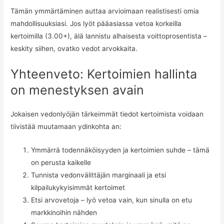
Tämän ymmärtäminen auttaa arvioimaan realistisesti omia
mahdollisuuksiasi. Jos lyöt pääasiassa vetoa korkeilla
kertoimilla (3.00+), älä lannistu alhaisesta voittoprosentista –
keskity siihen, ovatko vedot arvokkaita.
Yhteenveto: Kertoimien hallinta
on menestyksen avain
Jokaisen vedonlyöjän tärkeimmät tiedot kertoimista voidaan
tiivistää muutamaan ydinkohta an:
Ymmärrä todennäköisyyden ja kertoimien suhde – tämä
on perusta kaikelle
Tunnista vedonvälittäjän marginaali ja etsi
kilpailukykyisimmät kertoimet
Etsi arvovetoja – lyö vetoa vain, kun sinulla on etu
markkinoihin nähden