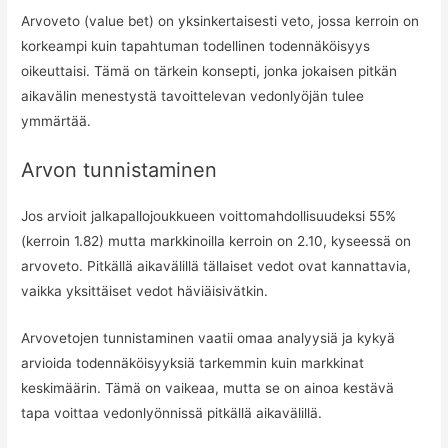
Arvoveto (value bet) on yksinkertaisesti veto, jossa kerroin on
korkeampi kuin tapahtuman todellinen todennäköisyys
oikeuttaisi. Tämä on tärkein konsepti, jonka jokaisen pitkän
aikavälin menestystä tavoittelevan vedonlyöjän tulee
ymmärtää.
Arvon tunnistaminen
Jos arvioit jalkapallojoukkueen voittomahdollisuudeksi 55%
(kerroin 1.82) mutta markkinoilla kerroin on 2.10, kyseessä on
arvoveto. Pitkällä aikavälillä tällaiset vedot ovat kannattavia,
vaikka yksittäiset vedot häviäisivätkin.
Arvovetojen tunnistaminen vaatii omaa analyysiä ja kykyä
arvioida todennäköisyyksiä tarkemmin kuin markkinat
keskimäärin. Tämä on vaikeaa, mutta se on ainoa kestävä
tapa voittaa vedonlyönnissä pitkällä aikavälillä.