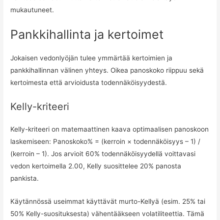
mukautuneet.
Pankkihallinta ja kertoimet
Jokaisen vedonlyöjän tulee ymmärtää kertoimien ja
pankkihallinnan välinen yhteys. Oikea panoskoko riippuu sekä
kertoimesta että arvioidusta todennäköisyydestä.
Kelly-kriteeri
Kelly-kriteeri on matemaattinen kaava optimaalisen panoskoon
laskemiseen: Panoskoko% = (kerroin × todennäköisyys – 1) /
(kerroin – 1). Jos arvioit 60% todennäköisyydellä voittavasi
vedon kertoimella 2.00, Kelly suosittelee 20% panosta
pankista.
Käytännössä useimmat käyttävät murto-Kellyä (esim. 25% tai
50% Kelly-suosituksesta) vähentääkseen volatiliteettia. Tämä