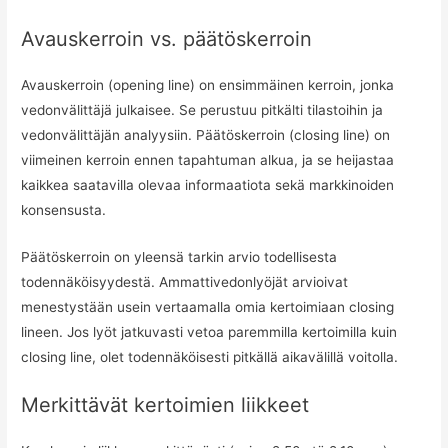
Avauskerroin vs. päätöskerroin
Avauskerroin (opening line) on ensimmäinen kerroin, jonka
vedonvälittäjä julkaisee. Se perustuu pitkälti tilastoihin ja
vedonvälittäjän analyysiin. Päätöskerroin (closing line) on
viimeinen kerroin ennen tapahtuman alkua, ja se heijastaa
kaikkea saatavilla olevaa informaatiota sekä markkinoiden
konsensusta.
Päätöskerroin on yleensä tarkin arvio todellisesta
todennäköisyydestä. Ammattivedonlyöjät arvioivat
menestystään usein vertaamalla omia kertoimiaan closing
lineen. Jos lyöt jatkuvasti vetoa paremmilla kertoimilla kuin
closing line, olet todennäköisesti pitkällä aikavälillä voitolla.
Merkittävät kertoimien liikkeet