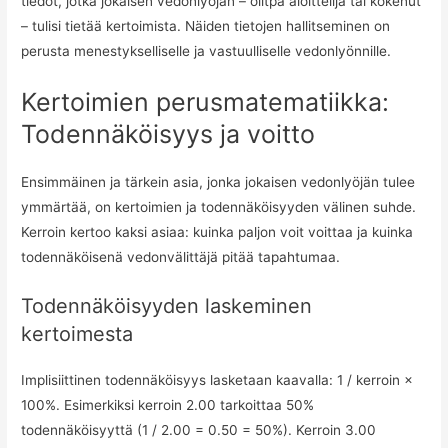
tiedot, jotka jokaisen vedonlyöjän – olitpa aloittelija tai kokenut
– tulisi tietää kertoimista. Näiden tietojen hallitseminen on
perusta menestykselliselle ja vastuulliselle vedonlyönnille.
Kertoimien perusmatematiikka:
Todennäköisyys ja voitto
Ensimmäinen ja tärkein asia, jonka jokaisen vedonlyöjän tulee
ymmärtää, on kertoimien ja todennäköisyyden välinen suhde.
Kerroin kertoo kaksi asiaa: kuinka paljon voit voittaa ja kuinka
todennäköisenä vedonvälittäjä pitää tapahtumaa.
Todennäköisyyden laskeminen
kertoimesta
Implisiittinen todennäköisyys lasketaan kaavalla: 1 / kerroin ×
100%. Esimerkiksi kerroin 2.00 tarkoittaa 50%
todennäköisyyttä (1 / 2.00 = 0.50 = 50%). Kerroin 3.00