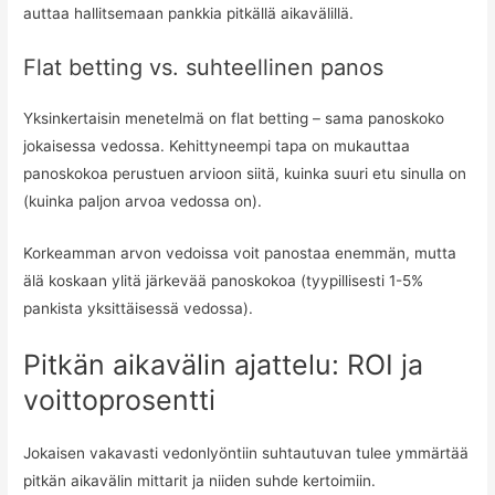
auttaa hallitsemaan pankkia pitkällä aikavälillä.
Flat betting vs. suhteellinen panos
Yksinkertaisin menetelmä on flat betting – sama panoskoko
jokaisessa vedossa. Kehittyneempi tapa on mukauttaa
panoskokoa perustuen arvioon siitä, kuinka suuri etu sinulla on
(kuinka paljon arvoa vedossa on).
Korkeamman arvon vedoissa voit panostaa enemmän, mutta
älä koskaan ylitä järkevää panoskokoa (tyypillisesti 1-5%
pankista yksittäisessä vedossa).
Pitkän aikavälin ajattelu: ROI ja
voittoprosentti
Jokaisen vakavasti vedonlyöntiin suhtautuvan tulee ymmärtää
pitkän aikavälin mittarit ja niiden suhde kertoimiin.