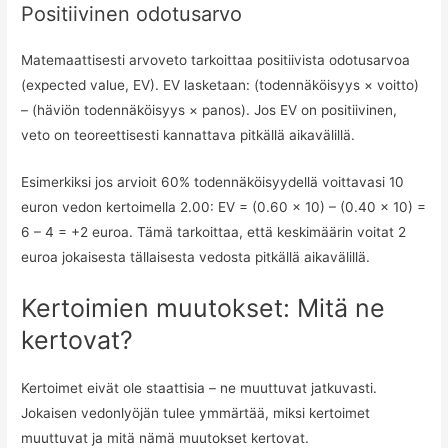
Positiivinen odotusarvo
Matemaattisesti arvoveto tarkoittaa positiivista odotusarvoa
(expected value, EV). EV lasketaan: (todennäköisyys × voitto)
– (häviön todennäköisyys × panos). Jos EV on positiivinen,
veto on teoreettisesti kannattava pitkällä aikavälillä.
Esimerkiksi jos arvioit 60% todennäköisyydellä voittavasi 10
euron vedon kertoimella 2.00: EV = (0.60 × 10) – (0.40 × 10) =
6 – 4 = +2 euroa. Tämä tarkoittaa, että keskimäärin voitat 2
euroa jokaisesta tällaisesta vedosta pitkällä aikavälillä.
Kertoimien muutokset: Mitä ne
kertovat?
Kertoimet eivät ole staattisia – ne muuttuvat jatkuvasti.
Jokaisen vedonlyöjän tulee ymmärtää, miksi kertoimet
muuttuvat ja mitä nämä muutokset kertovat.