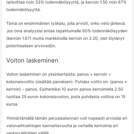
tarkoittaa noin 33% todennäköisyyttä, ja kerroin 1.50 noin 67%
todennäköisyyttä.
Tämä on ensimmäinen työkalu, jolla arvioit, onko veto järkevä.
Jos oma analyysisi antaa tapahtumalle 60% todennäköisyyden
(kerroin 1.67) mutta markkinoilla kerroin on 2.20, olet löytänyt
potentiaalisen arvovedön.
Voiton laskeminen
Voiton laskeminen on yksinkertaista: panos × kerroin =
kokonaisvoitto (sisältää panoksen). Puhdas voitto on: (panos ×
kerroin) – panos. Esimerkiksi 10 euron panos kertoimella 2.50
tuottaa 25 euron kokonaisvoiton, josta puhdasta voittoa on 15
euroa.
Ymmärtämällä tämän peruslaskennan voit nopeasti arvioida eri
vetovaihtoehtojen kannattavuutta ja vertailla kertoimia eri
vedonvälittäjien välillä.