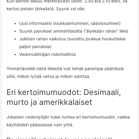
Kun kerroin liikkuu merkittävästi (esim. 2.50:stä 2.10:een), se
kertoo jostain tärkeästä. Syynä voi olla:
Uusi informaatio (loukkaantuminen, sääolosuhteet)
Suuret panokset ammattilaisilta (”älykkään rahan” liike)
Julkisen rahan vaikutus (suosittu joukkue houkuttelee
paljon panoksia)
Vedonvälittäjän riskinhallinta
Ymmärtämällä näitä liikkeitä voit tehdä parempia päätöksiä
siitä, milloin lyödä vetoa ja milloin odottaa.
Eri kertoimumuodot: Desimaali,
murto ja amerikkalaiset
Jokaisen vedonlyöjän tulee tuntea eri kertoimumuodot, vaikka
käyttäisikin pääasiassa vain yhtä.