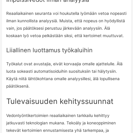
Reaaliaikainen seuranta voi houkutella lyömään vetoa nopeasti
ilman kunnollista analyysiä. Muista, että nopeus on hyödyllistä
vain, jos päätöksesi perustuu järkevään analyysiin. Älä
koskaan lyö vetoa pelkästään siksi, että kertoimet muuttuvat.
Liiallinen luottamus työkaluihin
Työkalut ovat avustajia, eivät korvaajia omalle ajattelulle. Älä
luota sokeasti automatisoiduihin suosituksiin tai hälytysiin.
Käytä niitä lähtökohtana omalle analyysillesi, älä lopullisena
päätöksenä.
Tulevaisuuden kehityssuunnat
Vedonlyöntikertoimien reaaliaikainen tarkkailu kehittyy
jatkuvasti teknologian mukana. Tekoäly ja koneoppiminen
tekevät kertoimien ennustamisesta yhä tarkempaa, ja