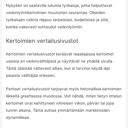
Nykyään on saatavilla lukuisia työkaluja, jotka helpottavat
vedonlyöntikertoimien muutosten seurantaa. Oikeiden
työkalujen valinta riippuu tarpeistasi, budjetistasi ja siitä,
kuinka vakavasti suhtaudut vedonlyöntiin.
Kertoimien vertailusivustot
Kertoimien vertailusivustot keräävät reaaliajassa kertoimet
useista eri vedonvälittäjistä ja näyttävät ne yhdellä sivulla.
Tämä säästää valtavasti aikaa, kun ei tarvitse käydä läpi
jokaista välittäjää erikseen.
Parhaat vertailusivustot tarjoavat myös historiallisia kertoimien
liikkeitä graafisessa muodossa. Voit nähdä, miten tietyn ottelun
kertoimet ovat kehittyneet viimeisen viikon, päivän tai jopa
tunnin aikana. Tämä auttaa ymmärtämään markkinoiden
dynamiikkaa.