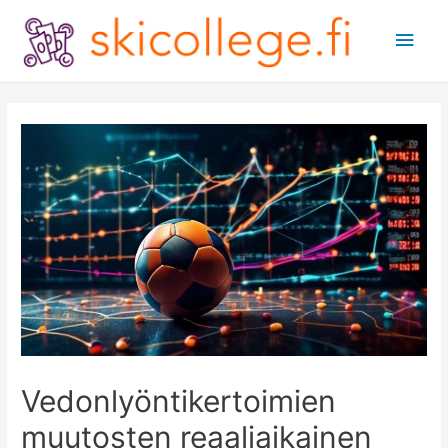
Main
Men
Vedonlyöntikertoimien
muutosten reaaliaikainen