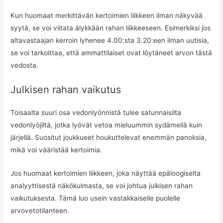
Kun huomaat merkittävän kertoimien liikkeen ilman näkyvää
syytä, se voi viitata älykkään rahan liikkeeseen. Esimerkiksi jos
altavastaajan kerroin lyhenee 4.00:sta 3.20:een ilman uutisia,
se voi tarkoittaa, että ammattilaiset ovat löytäneet arvon tästä
vedosta.
Julkisen rahan vaikutus
Toisaalta suuri osa vedonlyönnistä tulee satunnaisilta
vedonlyöjiltä, jotka lyövät vetoa mieluummin sydämellä kuin
järjellä. Suositut joukkueet houkuttelevat enemmän panoksia,
mikä voi vääristää kertoimia.
Jos huomaat kertoimien liikkeen, joka näyttää epäloogiselta
analyyttisestä näkökulmasta, se voi johtua julkisen rahan
vaikutuksesta. Tämä luo usein vastakkaiselle puolelle
arvovetotilanteen.