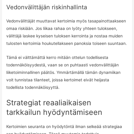
Vedonvälittäjän riskinhallinta
Vedonvälittäjät muuttavat kertoimia myös tasapainottaakseen
omaa riskiään. Jos liikaa rahaa on lyöty yhteen tulokseen,
välittäjä laskee kyseisen tuloksen kerrointa ja nostaa muiden
tulosten kertoimia houkutellakseen panoksia toiseen suuntaan.
Tämä ei välttämättä kerro mitään ottelun todellisesta
todennäköisyydestä, vaan se on puhtaasti vedonvälittäjän
liiketoiminnallinen päätös. Ymmärtämällä tämän dynamiikan
voit tunnistaa tilanteet, joissa kertoimet eivät heijasta
todellista todennäköisyyttä.
Strategiat reaaliaikaisen
tarkkailun hyödyntämiseen
Kertoimien seuranta on hyödytöntä ilman selkeää strategiaa
sen hyödyntämiseen. Tässä muutamia todettuja