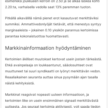
esimerkiksi joukkueen kerroin on 2.50 ja se alkaa laskea kohti
2.20:ta, varhaisella vedolla saat 13% paremman tuoton.
Pitkällä aikavälillä nämä pienet erot kasautuvat merkittäviksi
summiksi. Ammattivedonlyöjät tietävät, että menestys syntyy
marginaaleista – jokainen 0.10 yksikön parannus kertoimissa
parantaa kokonaistuottoa huomattavasti.
Markkinainformaation hyödyntäminen
Kertoimien äkilliset muutokset kertovat usein jostain tärkeästä.
Ehkä avainpelaaja on loukkaantunut, sääolosuhteet ovat
muuttuneet tai suuri syndikaatti on lyönyt merkittävän vedon.
Reaaliaikainen seuranta auttaa sinua pysymään ajan tasalla
näistä kehityksistä.
Markkinat reagoivat nopeasti uuteen informaatioon, ja
kertoimien liike on usein ensimmäinen signaali merkittävästä
uutisesta. Jos seuraat kertoimia aktiivisesti, voit saada tiedon