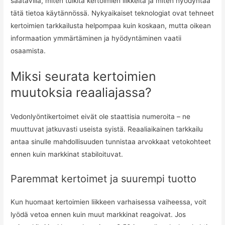
saatavilla, miten tulkita kertoimien liikkeitä ja miten hyödyntää
tätä tietoa käytännössä. Nykyaikaiset teknologiat ovat tehneet
kertoimien tarkkailusta helpompaa kuin koskaan, mutta oikean
informaation ymmärtäminen ja hyödyntäminen vaatii
osaamista.
Miksi seurata kertoimien
muutoksia reaaliajassa?
Vedonlyöntikertoimet eivät ole staattisia numeroita – ne
muuttuvat jatkuvasti useista syistä. Reaaliaikainen tarkkailu
antaa sinulle mahdollisuuden tunnistaa arvokkaat vetokohteet
ennen kuin markkinat stabiloituvat.
Paremmat kertoimet ja suurempi tuotto
Kun huomaat kertoimien liikkeen varhaisessa vaiheessa, voit
lyödä vetoa ennen kuin muut markkinat reagoivat. Jos