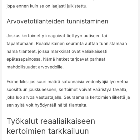
jopa ennen kuin se on laajasti julkistettu.
Arvovetotilanteiden tunnistaminen
Joskus kertoimet ylireagoivat tiettyyn uutiseen tai
tapahtumaan. Reaaliaikainen seuranta auttaa tunnistamaan
nämä tilanteet, joissa markkinat ovat väliaikaisesti
epätasapainossa. Nämä hetket tarjoavat parhaat
mahdollisuudet arvovedoille.
Esimerkiksi jos suuri määrä satunnaisia vedonlyöjiä lyö vetoa
suosittuun joukkueeseen, kertoimet voivat vääristyä tavalla,
joka luo arvoa vastustajalle. Seuraamalla kertoimien liikettä ja
sen syitä voit hyödyntää näitä tilanteita.
Työkalut reaaliaikaiseen
kertoimien tarkkailuun