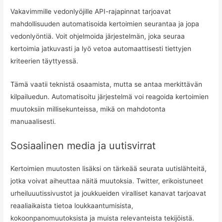
Vakavimmille vedonlyöjille API-rajapinnat tarjoavat
mahdollisuuden automatisoida kertoimien seurantaa ja jopa
vedonlyöntiä. Voit ohjelmoida järjestelmän, joka seuraa
kertoimia jatkuvasti ja lyö vetoa automaattisesti tiettyjen
kriteerien täyttyessä.
Tämä vaatii teknistä osaamista, mutta se antaa merkittävän
kilpailuedun. Automatisoitu järjestelmä voi reagoida kertoimien
muutoksiin millisekunteissa, mikä on mahdotonta
manuaalisesti.
Sosiaalinen media ja uutisvirrat
Kertoimien muutosten lisäksi on tärkeää seurata uutislähteitä,
jotka voivat aiheuttaa näitä muutoksia. Twitter, erikoistuneet
urheiluuutissivustot ja joukkueiden viralliset kanavat tarjoavat
reaaliaikaista tietoa loukkaantumisista,
kokoonpanomuutoksista ja muista relevanteista tekijöistä.