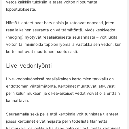
vetoa kaikkiin tuloksiin ja taata voiton riippumatta
lopputuloksesta.
Nämä tilanteet ovat harvinaisia ja katoavat nopeasti, joten
reaaliaikainen seuranta on välttämätöntä. Myös keskivedot
(hedging) hyötyvät reaaliaikaisesta seurannasta – voit lukita
voiton tai minimoida tappion lyömällä vastakkaisen vedon, kun
kertoimet ovat muuttuneet suotuisasti.
Live-vedonlyönti
Live-vedonlyönnissä reaaliaikainen kertoimien tarkkailu on
ehdottoman välttämätöntä. Kertoimet muuttuvat jatkuvasti
pelin kulun mukaan, ja oikea-aikaiset vedot voivat olla erittäin
kannattavia.
Seuraamalla sekä peliä että kertoimia voit tunnistaa tilanteet,
joissa kertoimet eivät heijasta pelin todellista tilannetta.
Esimerkiksi jos joukkue hallitsee peliä selvästi mutta kertoimet