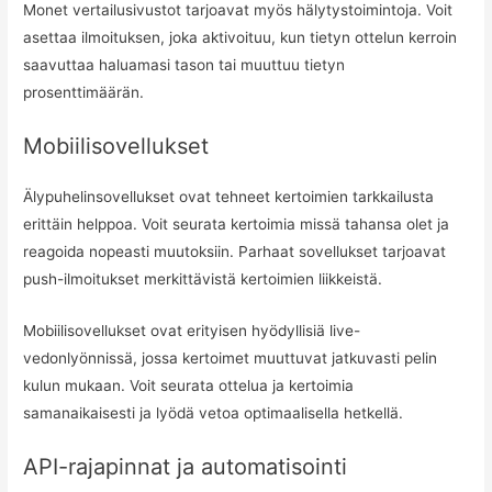
Monet vertailusivustot tarjoavat myös hälytystoimintoja. Voit
asettaa ilmoituksen, joka aktivoituu, kun tietyn ottelun kerroin
saavuttaa haluamasi tason tai muuttuu tietyn
prosenttimäärän.
Mobiilisovellukset
Älypuhelinsovellukset ovat tehneet kertoimien tarkkailusta
erittäin helppoa. Voit seurata kertoimia missä tahansa olet ja
reagoida nopeasti muutoksiin. Parhaat sovellukset tarjoavat
push-ilmoitukset merkittävistä kertoimien liikkeistä.
Mobiilisovellukset ovat erityisen hyödyllisiä live-
vedonlyönnissä, jossa kertoimet muuttuvat jatkuvasti pelin
kulun mukaan. Voit seurata ottelua ja kertoimia
samanaikaisesti ja lyödä vetoa optimaalisella hetkellä.
API-rajapinnat ja automatisointi