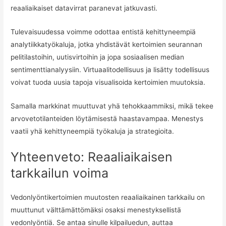
reaaliaikaiset datavirrat paranevat jatkuvasti.
Tulevaisuudessa voimme odottaa entistä kehittyneempiä
analytiikkatyökaluja, jotka yhdistävät kertoimien seurannan
pelitilastoihin, uutisvirtoihin ja jopa sosiaalisen median
sentimenttianalyysiin. Virtuaalitodellisuus ja lisätty todellisuus
voivat tuoda uusia tapoja visualisoida kertoimien muutoksia.
Samalla markkinat muuttuvat yhä tehokkaammiksi, mikä tekee
arvovetotilanteiden löytämisestä haastavampaa. Menestys
vaatii yhä kehittyneempiä työkaluja ja strategioita.
Yhteenveto: Reaaliaikaisen
tarkkailun voima
Vedonlyöntikertoimien muutosten reaaliaikainen tarkkailu on
muuttunut välttämättömäksi osaksi menestyksellistä
vedonlyöntiä. Se antaa sinulle kilpailuedun, auttaa