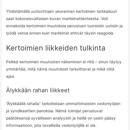
Yhdistämällä uutisvirtojen seurannan kertoimien tarkkailuun
saat kokonaisvaltaisen kuvan markkinatilanteesta. Voit
ennakoida kertoimien muutoksia perustuen tuoreisiin uutisiin ja
lyödä vetoa ennen kuin markkinat ehtivät täysin reagoida.
Kertoimien liikkeiden tulkinta
Pelkkä kertoimien muutosten näkeminen ei riitä – sinun täytyy
ymmärtää, mitä nämä muutokset tarkoittavat ja mikä niitä
ajaa.
Älykkään rahan liikkeet
”Älykkäällä rahalla” tarkoitetaan ammattimaisten vedonlyöjien
ja syndikaattien panoksia. Nämä toimijat perustuvat
päätöksensä syvälliseen analyysiin ja heillä on usein pääsy
informaatioon, jota tavallisilla vedonlyöjillä ei ole.