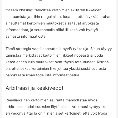
”Steam chasing” tarkoittaa kertoimien äkillisten liikkeiden
seuraamista ja niihin reagoimista. Idea on, että älykkään rahan
aiheuttamat kertoimien muutokset sisältävät arvokasta
informaatiota, ja seuraamalla näitä liikkeitä voit hyötyä
samasta informaatiosta.
Tämä strategia vaatii nopeutta ja hyviä työkaluja. Sinun täytyy
tunnistaa merkittävät kertoimien liikkeet nopeasti ja lyödä
vetoa ennen kuin muutokset ovat täysin toteutuneet. Riskinä
on, että joskus kertoimien liike johtuu yksittäisestä suuresta
panoksesta ilman todellista informaatioetua.
Arbitraasi ja keskivedot
Reaaliaikainen kertoimien seuranta mahdollistaa myös
arbitraasimahdollisuuksien löytämisen. Arbitraasi syntyy, kun
eri vedonvälittäjillä on niin erilaiset kertoimet, että voit lyödä