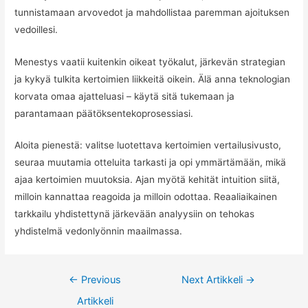
tunnistamaan arvovedot ja mahdollistaa paremman ajoituksen
vedoillesi.
Menestys vaatii kuitenkin oikeat työkalut, järkevän strategian
ja kykyä tulkita kertoimien liikkeitä oikein. Älä anna teknologian
korvata omaa ajatteluasi – käytä sitä tukemaan ja
parantamaan päätöksentekoprosessiasi.
Aloita pienestä: valitse luotettava kertoimien vertailusivusto,
seuraa muutamia otteluita tarkasti ja opi ymmärtämään, mikä
ajaa kertoimien muutoksia. Ajan myötä kehität intuition siitä,
milloin kannattaa reagoida ja milloin odottaa. Reaaliaikainen
tarkkailu yhdistettynä järkevään analyysiin on tehokas
yhdistelmä vedonlyönnin maailmassa.
Artikkelien
←
Previous
Next Artikkeli
→
selaus
Artikkeli