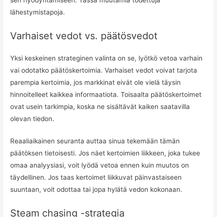
lähestymistapoja.
Varhaiset vedot vs. päätösvedot
Yksi keskeinen strateginen valinta on se, lyötkö vetoa varhain
vai odotatko päätöskertoimia. Varhaiset vedot voivat tarjota
parempia kertoimia, jos markkinat eivät ole vielä täysin
hinnoitelleet kaikkea informaatiota. Toisaalta päätöskertoimet
ovat usein tarkimpia, koska ne sisältävät kaiken saatavilla
olevan tiedon.
Reaaliaikainen seuranta auttaa sinua tekemään tämän
päätöksen tietoisesti. Jos näet kertoimien liikkeen, joka tukee
omaa analyysiasi, voit lyödä vetoa ennen kuin muutos on
täydellinen. Jos taas kertoimet liikkuvat päinvastaiseen
suuntaan, voit odottaa tai jopa hylätä vedon kokonaan.
Steam chasing -strategia