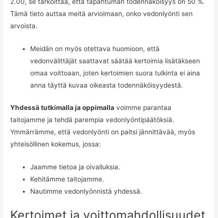
2.00, se tarkoittaa, että tapahtuman todennäköisyys on 50 %.
Tämä tieto auttaa meitä arvioimaan, onko vedonlyönti sen
arvoista.
Meidän on myös otettava huomioon, että
vedonvälittäjät saattavat säätää kertoimia lisätäkseen
omaa voittoaan, joten kertoimien suora tulkinta ei aina
anna täyttä kuvaa oikeasta todennäköisyydestä.
Yhdessä tutkimalla ja oppimalla
voimme parantaa
taitojamme ja tehdä parempia vedonlyöntipäätöksiä.
Ymmärrämme, että vedonlyönti on paitsi jännittävää, myös
yhteisöllinen kokemus, jossa:
Jaamme tietoa ja oivalluksia.
Kehitämme taitojamme.
Nautimme vedonlyönnistä yhdessä.
Kertoimet ja voittomahdollisuudet