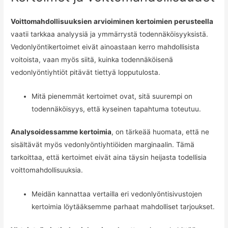
Voittomahdollisuuksien arvioiminen kertoimien perusteella
vaatii tarkkaa analyysiä ja ymmärrystä todennäköisyyksistä.
Vedonlyöntikertoimet eivät ainoastaan kerro mahdollisista
voitoista, vaan myös siitä, kuinka todennäköisenä
vedonlyöntiyhtiöt pitävät tiettyä lopputulosta.
Mitä pienemmät kertoimet ovat, sitä suurempi on
todennäköisyys, että kyseinen tapahtuma toteutuu.
Analysoidessamme kertoimia
, on tärkeää huomata, että ne
sisältävät myös vedonlyöntiyhtiöiden marginaalin. Tämä
tarkoittaa, että kertoimet eivät aina täysin heijasta todellisia
voittomahdollisuuksia.
Meidän kannattaa vertailla eri vedonlyöntisivustojen
kertoimia löytääksemme parhaat mahdolliset tarjoukset.