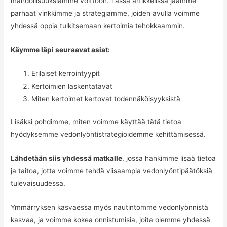
mahdollisuuksiamme voittoon. Tässä artikkelissa jaamme
parhaat vinkkimme ja strategiamme, joiden avulla voimme
yhdessä oppia tulkitsemaan kertoimia tehokkaammin.
Käymme läpi seuraavat asiat:
Erilaiset kerrointyypit
Kertoimien laskentatavat
Miten kertoimet kertovat todennäköisyyksistä
Lisäksi pohdimme, miten voimme käyttää tätä tietoa
hyödyksemme vedonlyöntistrategioidemme kehittämisessä.
Lähdetään siis yhdessä matkalle
, jossa hankimme lisää tietoa
ja taitoa, jotta voimme tehdä viisaampia vedonlyöntipäätöksiä
tulevaisuudessa.
Ymmärryksen kasvaessa myös nautintomme vedonlyönnistä
kasvaa, ja voimme kokea onnistumisia, joita olemme yhdessä