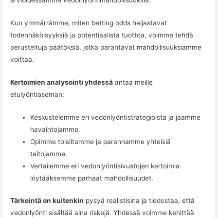
arvioidessamme vedonlyöntimahdollisuuksia.
Kun ymmärrämme, miten betting odds heijastavat
todennäköisyyksiä ja potentiaalista tuottoa, voimme tehdä
perusteltuja päätöksiä, jotka parantavat mahdollisuuksiamme
voittaa.
Kertoimien analysointi yhdessä
antaa meille
etulyöntiaseman:
Keskustelemme eri vedonlyöntistrategioista ja jaamme
havaintojamme.
Opimme toisiltamme ja parannamme yhteisiä
taitojamme.
Vertailemme eri vedonlyöntisivustojen kertoimia
löytääksemme parhaat mahdollisuudet.
Tärkeintä on kuitenkin
pysyä realistisina ja tiedostaa, että
vedonlyönti sisältää aina riskejä. Yhdessä voimme kehittää