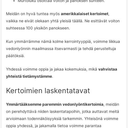
Murtoluku osoittaa voiton ja panoksen suhteen.
Meidän on hyvä tuntea myös
amerikkalaiset kertoimet
,
vaikka ne eivät olekaan yhtä yleisiä täällä. Ne esittävät voiton
suhteessa 100 yksikön panokseen.
Kun ymmärrämme nämä kolme kerrointyyppiä, voimme liikkua
vedonlyönnin maailmassa itsevarmasti ja tehdä perusteltuja
päätöksiä.
Yhdessä voimme oppia ja jakaa kokemuksia, mikä
vahvistaa
yhteistä tietämystämme
.
Kertoimien laskentatavat
Ymmärtääksemme paremmin vedonlyöntikertoimia
, meidän
on perehdyttävä niiden laskentatapoihin, jotka auttavat meitä
arvioimaan todennäköisyyksiä tarkemmin. Yhteisönä voimme
oppia yhdessä, ja jakamalla tietoa voimme parantaa