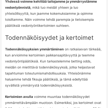
Yhdessä voimme kehittää taitojamme ja ymmärrystämme
vedonlyönnistä,
mikä tuo meidät yhteen ja luo
yhteisöllisyyttä, kun jaamme kokemuksiamme ja opimme
toisiltamme. Näin voimme tehdä parempia ja tietoisempia
päätöksiä vedonlyöntikertoimien suhteen.
Todennäköisyydet ja kertoimet
Todennäköisyyksien ymmärtäminen
on ratkaisevan tärkeää,
kun arvioimme kertoimien paikkansapitävyyttä ja teemme
vedonlyöntipäätöksiä. Kun tarkastelemme betting odds,
meidän on mietittävä todennäköisyyksiä, jotka heijastavat
tapahtuman toteutumismahdollisuuksia. Yhteisönämme
haluamme tehdä fiksuja päätöksiä, ja tämä edellyttää
syvällistä ymmärrystä todennäköisyyksistä.
Kertoimien avulla
voimme muuntaa todennäköisyydet
ymmärrettävämpään muotoon. Esimerkiksi, jos kertoimet ovat