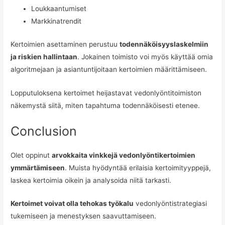
Loukkaantumiset
Markkinatrendit
Kertoimien asettaminen perustuu
todennäköisyyslaskelmiin
ja riskien hallintaan
. Jokainen toimisto voi myös käyttää omia
algoritmejaan ja asiantuntijoitaan kertoimien määrittämiseen.
Lopputuloksena kertoimet heijastavat vedonlyöntitoimiston
näkemystä siitä, miten tapahtuma todennäköisesti etenee.
Conclusion
Olet oppinut
arvokkaita vinkkejä vedonlyöntikertoimien
ymmärtämiseen
. Muista hyödyntää erilaisia kertoimityyppejä,
laskea kertoimia oikein ja analysoida niitä tarkasti.
Kertoimet voivat olla tehokas työkalu
vedonlyöntistrategiasi
tukemiseen ja menestyksen saavuttamiseen.