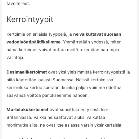
tavoitelleet.
Kerrointyypit
Kertoimia on erilaisia tyyppejä, ja
ne vaikuttavat suoraan
vedonlyöntipäätöksiimme
. Ymmärretään yhdessä, miten
nämä kertoimet voivat auttaa meitä tekemään parempia
valintoja.
Desimaalikertoimet
ovat yksi yleisimmistä kerrointyypeistä ja
niitä käytetään laajasti Suomessa. Näissä kertoimissa
kerroinluku kertoo suoraan, kuinka paljon voimme odottaa
saavansa voittoa panokseemme nähden.
Murtolukukertoimet
ovat suosittuja erityisesti Iso-
Britanniassa. Vaikka ne saattavat aluksi vaikuttaa
monimutkaisilta, ne ovat itse asiassa varsin yksinkertaisia: