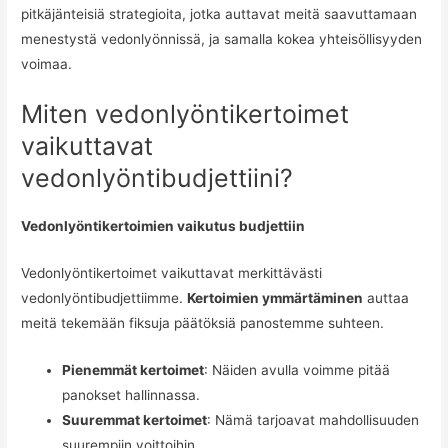
pitkäjänteisiä strategioita, jotka auttavat meitä saavuttamaan
menestystä vedonlyönnissä, ja samalla kokea yhteisöllisyyden
voimaa.
Miten vedonlyöntikertoimet
vaikuttavat
vedonlyöntibudjettiini?
Vedonlyöntikertoimien vaikutus budjettiin
Vedonlyöntikertoimet vaikuttavat merkittävästi
vedonlyöntibudjettiimme.
Kertoimien ymmärtäminen
auttaa
meitä tekemään fiksuja päätöksiä panostemme suhteen.
Pienemmät kertoimet
: Näiden avulla voimme pitää
panokset hallinnassa.
Suuremmat kertoimet
: Nämä tarjoavat mahdollisuuden
suurempiin voittoihin.