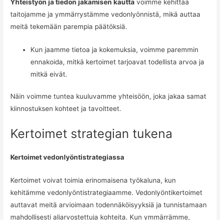
Yhteistyön ja tiedon jakamisen kautta
voimme kehittää
taitojamme ja ymmärrystämme vedonlyönnistä, mikä auttaa
meitä tekemään parempia päätöksiä.
Kun jaamme tietoa ja kokemuksia, voimme paremmin
ennakoida, mitkä kertoimet tarjoavat todellista arvoa ja
mitkä eivät.
Näin voimme tuntea kuuluvamme yhteisöön, joka jakaa samat
kiinnostuksen kohteet ja tavoitteet.
Kertoimet strategian tukena
Kertoimet vedonlyöntistrategiassa
Kertoimet voivat toimia erinomaisena työkaluna, kun
kehitämme vedonlyöntistrategiaamme. Vedonlyöntikertoimet
auttavat meitä arvioimaan todennäköisyyksiä ja tunnistamaan
mahdollisesti aliarvostettuja kohteita. Kun ymmärrämme,