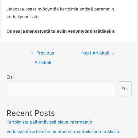
Jatkossa osaat hyödyntää kertoimia entistä paremmin
vedonlyönnissäsi.
Onnea ja menestystä tuleviin vedonlyöntipäätöksiin!
Artikkelien
←
Previous
Next Artikkeli
→
selaus
Artikkeli
Etsi
Etsi
Recent Posts
Kertoimista pääteltävissä oleva informaatio
Vedonlyöntikertoimien muutosten reaaliaikainen tarkkailu