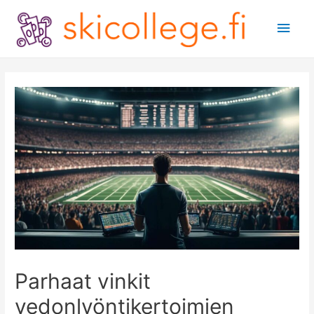
Main
Men
Parhaat vinkit
vedonlyöntikertoimien