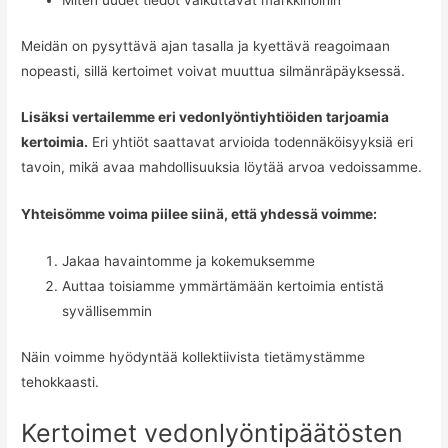
Miten uudet tiedot vaikuttavat markkinoihin
Meidän on pysyttävä ajan tasalla ja kyettävä reagoimaan
nopeasti, sillä kertoimet voivat muuttua silmänräpäyksessä.
Lisäksi vertailemme eri vedonlyöntiyhtiöiden tarjoamia
kertoimia.
Eri yhtiöt saattavat arvioida todennäköisyyksiä eri
tavoin, mikä avaa mahdollisuuksia löytää arvoa vedoissamme.
Yhteisömme voima piilee siinä, että yhdessä voimme:
Jakaa havaintomme ja kokemuksemme
Auttaa toisiamme ymmärtämään kertoimia entistä
syvällisemmin
Näin voimme hyödyntää kollektiivista tietämystämme
tehokkaasti.
Kertoimet vedonlyöntipäätösten