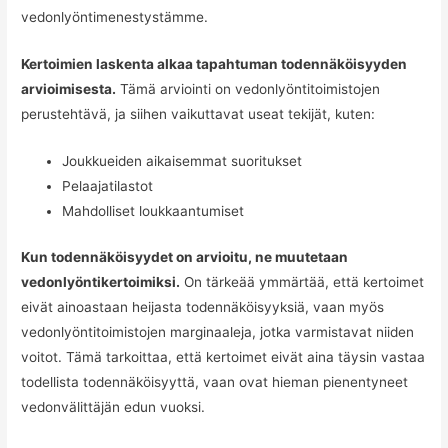
vedonlyöntimenestystämme.
Kertoimien laskenta alkaa tapahtuman todennäköisyyden
arvioimisesta.
Tämä arviointi on vedonlyöntitoimistojen
perustehtävä, ja siihen vaikuttavat useat tekijät, kuten:
Joukkueiden aikaisemmat suoritukset
Pelaajatilastot
Mahdolliset loukkaantumiset
Kun todennäköisyydet on arvioitu, ne muutetaan
vedonlyöntikertoimiksi.
On tärkeää ymmärtää, että kertoimet
eivät ainoastaan heijasta todennäköisyyksiä, vaan myös
vedonlyöntitoimistojen marginaaleja, jotka varmistavat niiden
voitot. Tämä tarkoittaa, että kertoimet eivät aina täysin vastaa
todellista todennäköisyyttä, vaan ovat hieman pienentyneet
vedonvälittäjän edun vuoksi.