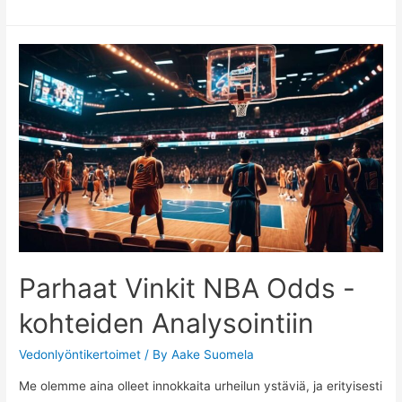
Tips:
7
yleistä
harhaluuloa
kertoimista
Parhaat Vinkit NBA Odds -
kohteiden Analysointiin
Vedonlyöntikertoimet
/ By
Aake Suomela
Me olemme aina olleet innokkaita urheilun ystäviä, ja erityisesti