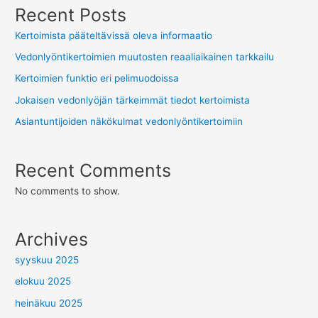
Recent Posts
Kertoimista pääteltävissä oleva informaatio
Vedonlyöntikertoimien muutosten reaaliaikainen tarkkailu
Kertoimien funktio eri pelimuodoissa
Jokaisen vedonlyöjän tärkeimmät tiedot kertoimista
Asiantuntijoiden näkökulmat vedonlyöntikertoimiin
Recent Comments
No comments to show.
Archives
syyskuu 2025
elokuu 2025
heinäkuu 2025