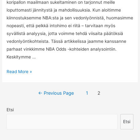
koripallon maailmaan sukeltaminen on tarjonnut meille
loputtomasti jännitystä ja mahdollisuuksia. Kun aloitimme
kiinnostuksemme NBA:sta ja sen vedonlyönnistä, huomasimme
nopeasti, että pelkkä intohimo ei riitä – tarvitaan myös
syvällistä analyysia, jotta voimme tehdä viisaita päätöksiä
vedonlyöntikohteista. Tässä artikkelissa jaamme kanssanne
parhaat vinkkimme NBA Odds -kohteiden analysointiin.
Keskitymme …
Parhaat
Read More »
Vinkit
NBA
Artikkelien
←
Previous Page
1
2
Odds
selaus
-
Etsi
kohteiden
Analysointiin
Etsi