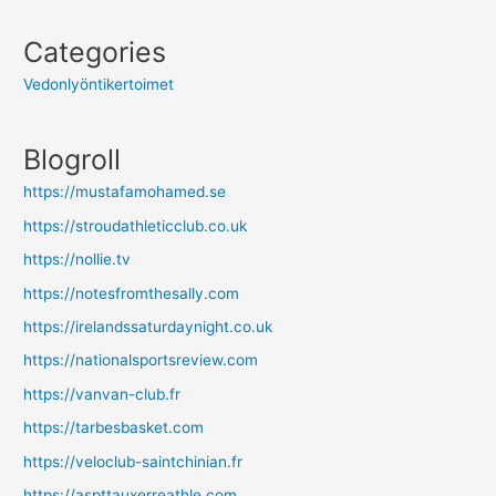
Categories
Vedonlyöntikertoimet
Blogroll
https://mustafamohamed.se
https://stroudathleticclub.co.uk
https://nollie.tv
https://notesfromthesally.com
https://irelandssaturdaynight.co.uk
https://nationalsportsreview.com
https://vanvan-club.fr
https://tarbesbasket.com
https://veloclub-saintchinian.fr
https://aspttauxerreathle.com