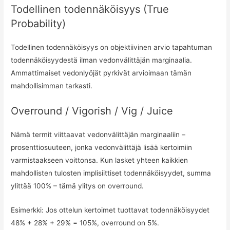
Todellinen todennäköisyys (True
Probability)
Todellinen todennäköisyys on objektiivinen arvio tapahtuman
todennäköisyydestä ilman vedonvälittäjän marginaalia.
Ammattimaiset vedonlyöjät pyrkivät arvioimaan tämän
mahdollisimman tarkasti.
Overround / Vigorish / Vig / Juice
Nämä termit viittaavat vedonvälittäjän marginaaliin –
prosenttiosuuteen, jonka vedonvälittäjä lisää kertoimiin
varmistaakseen voittonsa. Kun lasket yhteen kaikkien
mahdollisten tulosten implisiittiset todennäköisyydet, summa
ylittää 100% – tämä ylitys on overround.
Esimerkki: Jos ottelun kertoimet tuottavat todennäköisyydet
48% + 28% + 29% = 105%, overround on 5%.