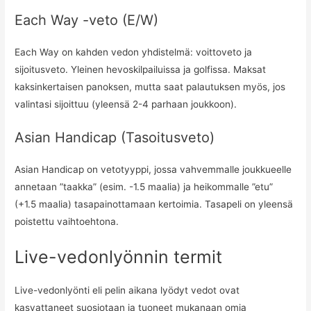
Each Way -veto (E/W)
Each Way on kahden vedon yhdistelmä: voittoveto ja
sijoitusveto. Yleinen hevoskilpailuissa ja golfissa. Maksat
kaksinkertaisen panoksen, mutta saat palautuksen myös, jos
valintasi sijoittuu (yleensä 2-4 parhaan joukkoon).
Asian Handicap (Tasoitusveto)
Asian Handicap on vetotyyppi, jossa vahvemmalle joukkueelle
annetaan ”taakka” (esim. -1.5 maalia) ja heikommalle ”etu”
(+1.5 maalia) tasapainottamaan kertoimia. Tasapeli on yleensä
poistettu vaihtoehtona.
Live-vedonlyönnin termit
Live-vedonlyönti eli pelin aikana lyödyt vedot ovat
kasvattaneet suosiotaan ja tuoneet mukanaan omia