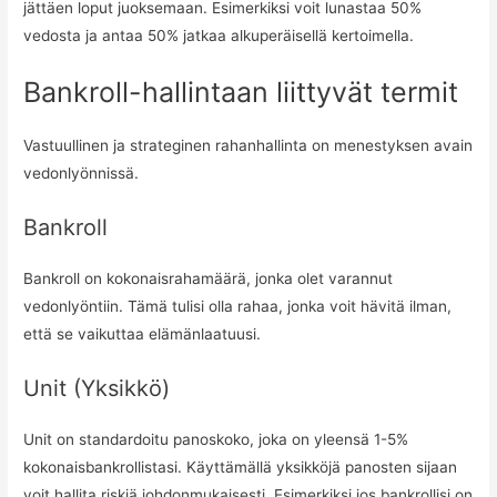
jättäen loput juoksemaan. Esimerkiksi voit lunastaa 50%
vedosta ja antaa 50% jatkaa alkuperäisellä kertoimella.
Bankroll-hallintaan liittyvät termit
Vastuullinen ja strateginen rahanhallinta on menestyksen avain
vedonlyönnissä.
Bankroll
Bankroll on kokonaisrahamäärä, jonka olet varannut
vedonlyöntiin. Tämä tulisi olla rahaa, jonka voit hävitä ilman,
että se vaikuttaa elämänlaatuusi.
Unit (Yksikkö)
Unit on standardoitu panoskoko, joka on yleensä 1-5%
kokonaisbankrollistasi. Käyttämällä yksikköjä panosten sijaan
voit hallita riskiä johdonmukaisesti. Esimerkiksi jos bankrollisi on