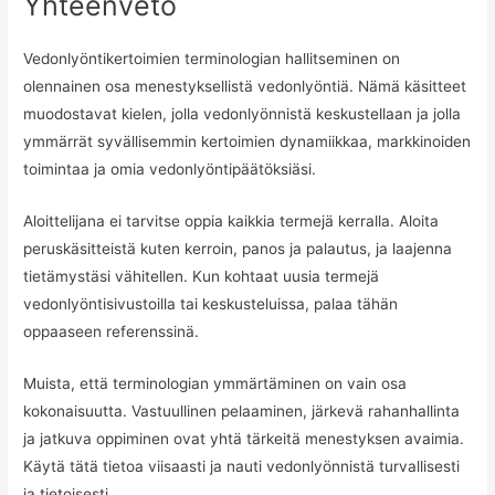
Yhteenveto
Vedonlyöntikertoimien terminologian hallitseminen on
olennainen osa menestyksellistä vedonlyöntiä. Nämä käsitteet
muodostavat kielen, jolla vedonlyönnistä keskustellaan ja jolla
ymmärrät syvällisemmin kertoimien dynamiikkaa, markkinoiden
toimintaa ja omia vedonlyöntipäätöksiäsi.
Aloittelijana ei tarvitse oppia kaikkia termejä kerralla. Aloita
peruskäsitteistä kuten kerroin, panos ja palautus, ja laajenna
tietämystäsi vähitellen. Kun kohtaat uusia termejä
vedonlyöntisivustoilla tai keskusteluissa, palaa tähän
oppaaseen referenssinä.
Muista, että terminologian ymmärtäminen on vain osa
kokonaisuutta. Vastuullinen pelaaminen, järkevä rahanhallinta
ja jatkuva oppiminen ovat yhtä tärkeitä menestyksen avaimia.
Käytä tätä tietoa viisaasti ja nauti vedonlyönnistä turvallisesti
ja tietoisesti.