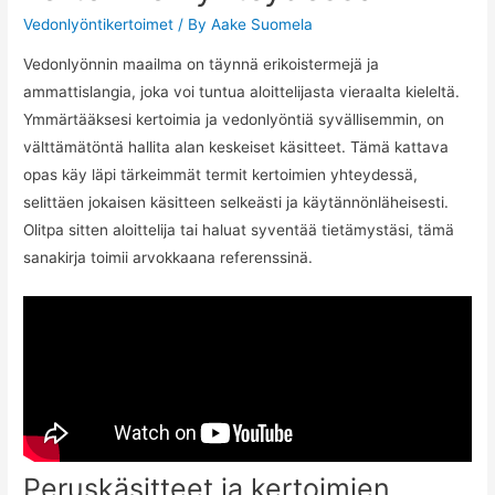
Vedonlyöntikertoimet
/ By
Aake Suomela
Vedonlyönnin maailma on täynnä erikoistermejä ja
ammattislangia, joka voi tuntua aloittelijasta vieraalta kieleltä.
Ymmärtääksesi kertoimia ja vedonlyöntiä syvällisemmin, on
välttämätöntä hallita alan keskeiset käsitteet. Tämä kattava
opas käy läpi tärkeimmät termit kertoimien yhteydessä,
selittäen jokaisen käsitteen selkeästi ja käytännönläheisesti.
Olitpa sitten aloittelija tai haluat syventää tietämystäsi, tämä
sanakirja toimii arvokkaana referenssinä.
Peruskäsitteet ja kertoimien