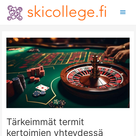
Main
Men
Tärkeimmät termit
kertoimien yhteydessä