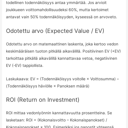
todellinen todennäköisyys antaa ymmärtää. Jos arvioit
joukkueen voittomahdollisuudeksi 60%, mutta kertoimet
antavat vain 50% todennäköisyyden, kyseessä on arvoveto.
Odotettu arvo (Expected Value / EV)
Odotettu arvo on matemaattinen laskenta, joka kertoo vedon
keskimääräisen tuoton pitkällä aikavälillä. Positiivinen EV (+EV)
tarkoittaa pitkällä aikavälillä kannattavaa vetoa, negatiivinen
EV (-EV) tappiollista.
Laskukaava: EV = (Todennäköisyys voitolle × Voittosumma) –
(Todennäköisyys häviölle × Panoksen määrä)
ROI (Return on Investment)
ROI mittaa vedonlyönnin kannattavuutta prosentteina. Se
lasketaan: ROI = (Kokonaisvoitto – Kokonaispanokset) /
Kokonaispanokset × 100. Esimerkiksi jos panostit yhteensä