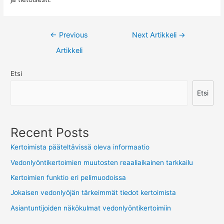
Artikkelien
←
Previous
Next Artikkeli
→
selaus
Artikkeli
Etsi
Etsi
Recent Posts
Kertoimista pääteltävissä oleva informaatio
Vedonlyöntikertoimien muutosten reaaliaikainen tarkkailu
Kertoimien funktio eri pelimuodoissa
Jokaisen vedonlyöjän tärkeimmät tiedot kertoimista
Asiantuntijoiden näkökulmat vedonlyöntikertoimiin