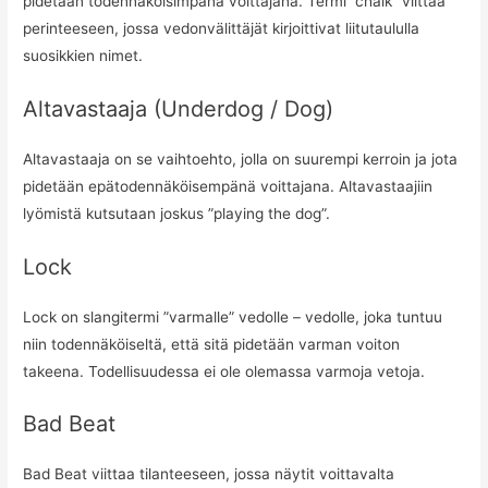
pidetään todennäköisimpänä voittajana. Termi ”chalk” viittaa
perinteeseen, jossa vedonvälittäjät kirjoittivat liitutaululla
suosikkien nimet.
Altavastaaja (Underdog / Dog)
Altavastaaja on se vaihtoehto, jolla on suurempi kerroin ja jota
pidetään epätodennäköisempänä voittajana. Altavastaajiin
lyömistä kutsutaan joskus ”playing the dog”.
Lock
Lock on slangitermi ”varmalle” vedolle – vedolle, joka tuntuu
niin todennäköiseltä, että sitä pidetään varman voiton
takeena. Todellisuudessa ei ole olemassa varmoja vetoja.
Bad Beat
Bad Beat viittaa tilanteeseen, jossa näytit voittavalta