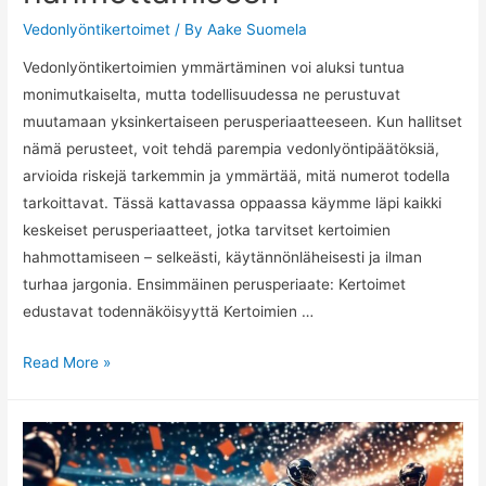
Vedonlyöntikertoimet
/ By
Aake Suomela
Vedonlyöntikertoimien ymmärtäminen voi aluksi tuntua
monimutkaiselta, mutta todellisuudessa ne perustuvat
muutamaan yksinkertaiseen perusperiaatteeseen. Kun hallitset
nämä perusteet, voit tehdä parempia vedonlyöntipäätöksiä,
arvioida riskejä tarkemmin ja ymmärtää, mitä numerot todella
tarkoittavat. Tässä kattavassa oppaassa käymme läpi kaikki
keskeiset perusperiaatteet, jotka tarvitset kertoimien
hahmottamiseen – selkeästi, käytännönläheisesti ja ilman
turhaa jargonia. Ensimmäinen perusperiaate: Kertoimet
edustavat todennäköisyyttä Kertoimien …
Perusperiaatteet
Read More »
kertoimien
hahmottamiseen