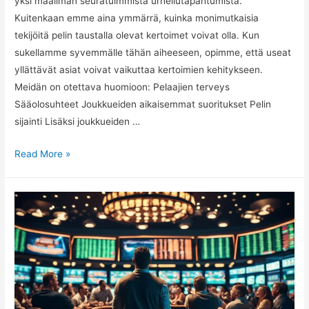
yksi maailman seuratuimmista urheilutapahtumista.
Kuitenkaan emme aina ymmärrä, kuinka monimutkaisia
tekijöitä pelin taustalla olevat kertoimet voivat olla. Kun
sukellamme syvemmälle tähän aiheeseen, opimme, että useat
yllättävät asiat voivat vaikuttaa kertoimien kehitykseen.
Meidän on otettava huomioon: Pelaajien terveys
Sääolosuhteet Joukkueiden aikaisemmat suoritukset Pelin
sijainti Lisäksi joukkueiden …
Super
Read More »
Bowl
-
kertoimiin
vaikuttavat
odottamattomat
tekijät