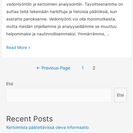
vedonlyöntiin ja kertoimien analysointiin. Tavoitteenamme on
auttaa teitä tekemään harkittuja ja tietoisia päätöksiä, kun
asetatte panoksenne. Vedonlyönti voi olla monimutkaista,
mutta meidän ohjeillamme ja analyyseillämme se muuttuu
helpommaksi ja nautinnollisemmaksi. Ymmärrämme, …
Vedonlyöntivinkit
Read More »
NFL-
otteluihin
Artikkelien
←
Previous Page
1
2
ja
selaus
kertoimien
Etsi
analysointi
Etsi
Recent Posts
Kertoimista pääteltävissä oleva informaatio