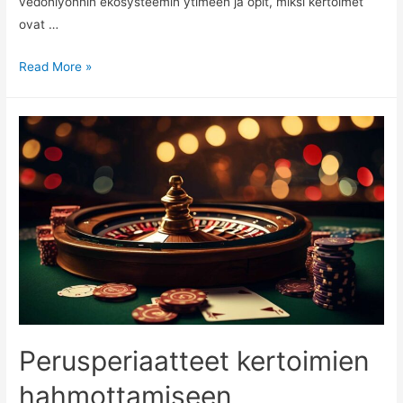
vedonlyönnin ekosysteemin ytimeen ja opit, miksi kertoimet
ovat …
Kertoimien
Read More »
asema
vedonlyönnin
ekosysteemissä
Perusperiaatteet kertoimien
hahmottamiseen