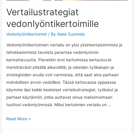
Vertailustrategiat
vedonlyöntikertoimille
Vedonlyöntikertoimet
/ By
Aake Suomela
Vedonlyöntikertoimien vertailu on yksi yksinkertaisimmista ja
tehokkaimmista tavoista parantaa vedonlyönnin
kannattavuutta. Pienetkin erot kertoimissa kertautuvat
merkittävästi pitkällä aikavälillä, ja oikeiden työkalujen ja
strategioiden avulla voit varmistaa, että saat aina parhaan
mahdollisen arvon vedoillesi. Tässä kattavassa oppaassa
käymme läpi kaikki keskeiset vertailustrategiat, työkalut ja
parhaat käytännöt, jotka auttavat sinua maksimoimaan
tuottosi vedonlyönnissä. Miksi kertoimien vertailu on …
Vertailustrategiat
Read More »
vedonlyöntikertoimille