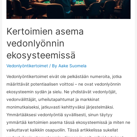
Kertoimien asema
vedonlyönnin
ekosysteemissä
Vedonlyöntikertoimet
/ By
Aake Suomela
Vedonlyöntikertoimet eivät ole pelkästään numeroita, jotka
määrittävät potentiaalisen voittosi – ne ovat vedonlyönnin
ekosysteemin sydän ja sielu. Ne yhdistävät vedonlyöjät,
vedonvälittäjät, urheilutapahtumat ja markkinat
monimutkaiseksi, jatkuvasti kehittyväksi järjestelmäksi.
Ymmärtääksesi vedonlyöntiä syvällisesti, sinun täytyy
ymmärtää kertoimien asema tässä ekosysteemissä ja miten ne
vaikuttavat kaikkiin osapuoliin. Tässä artikkelissa sukellat