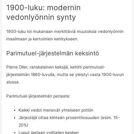
1900-luku: modernin
vedonlyönnin synty
1900-luku toi mukanaan merkittäviä muutoksia vedonlyönnin
maailmaan ja kertoimien kehitykseen.
Parimutuel-järjestelmän keksintö
Pierre Oller, ranskalainen keksijä, kehitti parimutuel-
järjestelmän 1860-luvulla, mutta se yleistyi vasta 1900-luvun
alussa.
Parimutuel-järjestelmän periaate:
Kaikki vedot menevät yhteiseen pottiin
Järjestäjä ottaa kiinteän prosenttiosuuden (esim. 15-
20%)
Loput jaetaan voittajien kesken