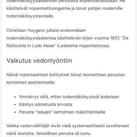
todennäköisyyslaskennan perusteita kirjeenvaihdossaan. He
käsittelivät nopanheittoongelmia ja loivat pohjan modernille
todennäköisyysteorialle.
Christiaan Huygens julkaisi ensimmäisen
todennäköisyyslaskentaa käsittelevän kirjan vuonna 1657, ”De
Ratiociniis in Ludo Aleae” (Laskelmia nopanheitossa).
Vaikutus vedonlyöntiin
Nämä matemaattiset kehitykset loivat teoreettisen perustan
kertoimien asettamiselle:
Ymmärrys siitä, miten todennäköisyyksiä lasketaan
Käsitys odotetusta arvosta
Perusta ”reilujen” kertoimien määrittämiselle
Vaikka vedonvälittäjät eivät vielä systemaattisesti soveltaneet
näitä teorioita, tieteellinen perusta oli luotu.