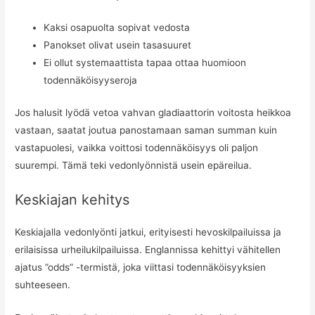
Kaksi osapuolta sopivat vedosta
Panokset olivat usein tasasuuret
Ei ollut systemaattista tapaa ottaa huomioon
todennäköisyyseroja
Jos halusit lyödä vetoa vahvan gladiaattorin voitosta heikkoa
vastaan, saatat joutua panostamaan saman summan kuin
vastapuolesi, vaikka voittosi todennäköisyys oli paljon
suurempi. Tämä teki vedonlyönnistä usein epäreilua.
Keskiajan kehitys
Keskiajalla vedonlyönti jatkui, erityisesti hevoskilpailuissa ja
erilaisissa urheilukilpailuissa. Englannissa kehittyi vähitellen
ajatus ”odds” -termistä, joka viittasi todennäköisyyksien
suhteeseen.