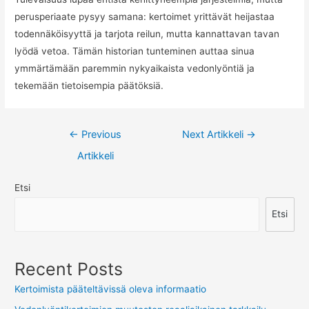
perusperiaate pysyy samana: kertoimet yrittävät heijastaa
todennäköisyyttä ja tarjota reilun, mutta kannattavan tavan
lyödä vetoa. Tämän historian tunteminen auttaa sinua
ymmärtämään paremmin nykyaikaista vedonlyöntiä ja
tekemään tietoisempia päätöksiä.
Artikkelien
←
Previous
Next Artikkeli
→
selaus
Artikkeli
Etsi
Etsi
Recent Posts
Kertoimista pääteltävissä oleva informaatio