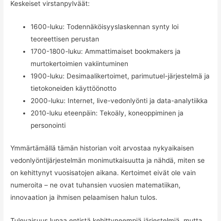
Keskeiset virstanpylväät:
1600-luku: Todennäköisyyslaskennan synty loi
teoreettisen perustan
1700-1800-luku: Ammattimaiset bookmakers ja
murtokertoimien vakiintuminen
1900-luku: Desimaalikertoimet, parimutuel-järjestelmä ja
tietokoneiden käyttöönotto
2000-luku: Internet, live-vedonlyönti ja data-analytiikka
2010-luku eteenpäin: Tekoäly, koneoppiminen ja
personointi
Ymmärtämällä tämän historian voit arvostaa nykyaikaisen
vedonlyöntijärjestelmän monimutkaisuutta ja nähdä, miten se
on kehittynyt vuosisatojen aikana. Kertoimet eivät ole vain
numeroita – ne ovat tuhansien vuosien matematiikan,
innovaation ja ihmisen pelaamisen halun tulos.
Tulevaisuus lupaa entistä kehittyneempiä järjestelmiä, mutta