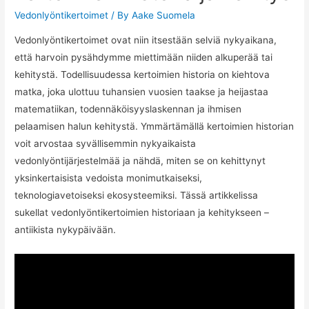
Vedonlyöntikertoimet
/ By
Aake Suomela
Vedonlyöntikertoimet ovat niin itsestään selviä nykyaikana,
että harvoin pysähdymme miettimään niiden alkuperää tai
kehitystä. Todellisuudessa kertoimien historia on kiehtova
matka, joka ulottuu tuhansien vuosien taakse ja heijastaa
matematiikan, todennäköisyyslaskennan ja ihmisen
pelaamisen halun kehitystä. Ymmärtämällä kertoimien historian
voit arvostaa syvällisemmin nykyaikaista
vedonlyöntijärjestelmää ja nähdä, miten se on kehittynyt
yksinkertaisista vedoista monimutkaiseksi,
teknologiavetoiseksi ekosysteemiksi. Tässä artikkelissa
sukellat vedonlyöntikertoimien historiaan ja kehitykseen –
antiikista nykypäivään.