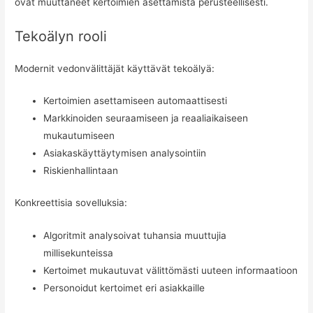
ovat muuttaneet kertoimien asettamista perusteellisesti.
Tekoälyn rooli
Modernit vedonvälittäjät käyttävät tekoälyä:
Kertoimien asettamiseen automaattisesti
Markkinoiden seuraamiseen ja reaaliaikaiseen
mukautumiseen
Asiakaskäyttäytymisen analysointiin
Riskienhallintaan
Konkreettisia sovelluksia:
Algoritmit analysoivat tuhansia muuttujia
millisekunteissa
Kertoimet mukautuvat välittömästi uuteen informaatioon
Personoidut kertoimet eri asiakkaille