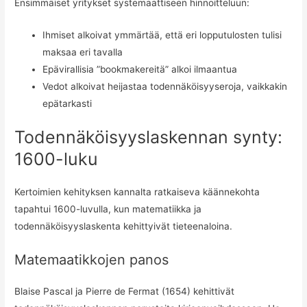
Ensimmäiset yritykset systemaattiseen hinnoitteluun:
Ihmiset alkoivat ymmärtää, että eri lopputulosten tulisi
maksaa eri tavalla
Epävirallisia ”bookmakereitä” alkoi ilmaantua
Vedot alkoivat heijastaa todennäköisyyseroja, vaikkakin
epätarkasti
Todennäköisyyslaskennan synty:
1600-luku
Kertoimien kehityksen kannalta ratkaiseva käännekohta
tapahtui 1600-luvulla, kun matematiikka ja
todennäköisyyslaskenta kehittyivät tieteenaloina.
Matemaatikkojen panos
Blaise Pascal ja Pierre de Fermat (1654) kehittivät