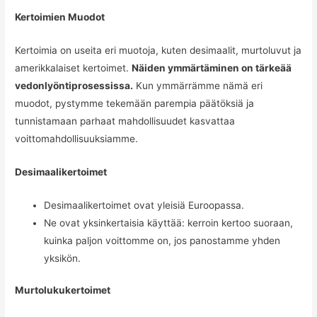
Kertoimien Muodot
Kertoimia on useita eri muotoja, kuten desimaalit, murtoluvut ja
amerikkalaiset kertoimet.
Näiden ymmärtäminen on tärkeää
vedonlyöntiprosessissa.
Kun ymmärrämme nämä eri
muodot, pystymme tekemään parempia päätöksiä ja
tunnistamaan parhaat mahdollisuudet kasvattaa
voittomahdollisuuksiamme.
Desimaalikertoimet
Desimaalikertoimet ovat yleisiä Euroopassa.
Ne ovat yksinkertaisia käyttää: kerroin kertoo suoraan,
kuinka paljon voittomme on, jos panostamme yhden
yksikön.
Murtolukukertoimet