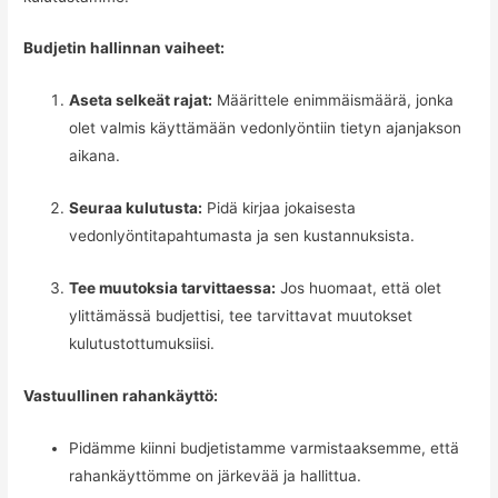
Budjetin hallinnan vaiheet:
Aseta selkeät rajat:
Määrittele enimmäismäärä, jonka
olet valmis käyttämään vedonlyöntiin tietyn ajanjakson
aikana.
Seuraa kulutusta:
Pidä kirjaa jokaisesta
vedonlyöntitapahtumasta ja sen kustannuksista.
Tee muutoksia tarvittaessa:
Jos huomaat, että olet
ylittämässä budjettisi, tee tarvittavat muutokset
kulutustottumuksiisi.
Vastuullinen rahankäyttö:
Pidämme kiinni budjetistamme varmistaaksemme, että
rahankäyttömme on järkevää ja hallittua.