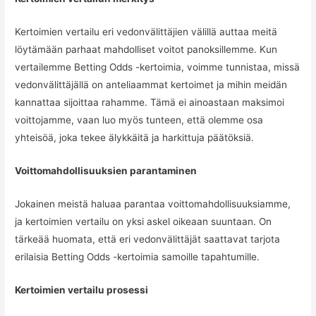
Kertoimien vertailu eri vedonvälittäjien välillä auttaa meitä
löytämään parhaat mahdolliset voitot panoksillemme. Kun
vertailemme Betting Odds -kertoimia, voimme tunnistaa, missä
vedonvälittäjällä on anteliaammat kertoimet ja mihin meidän
kannattaa sijoittaa rahamme. Tämä ei ainoastaan maksimoi
voittojamme, vaan luo myös tunteen, että olemme osa
yhteisöä, joka tekee älykkäitä ja harkittuja päätöksiä.
Voittomahdollisuuksien parantaminen
Jokainen meistä haluaa parantaa voittomahdollisuuksiamme,
ja kertoimien vertailu on yksi askel oikeaan suuntaan. On
tärkeää huomata, että eri vedonvälittäjät saattavat tarjota
erilaisia Betting Odds -kertoimia samoille tapahtumille.
Kertoimien vertailu prosessi