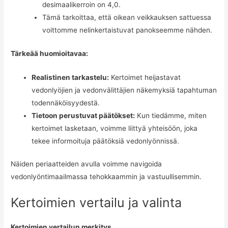
desimaalikerroin on 4,0.
Tämä tarkoittaa, että oikean veikkauksen sattuessa
voittomme nelinkertaistuvat panokseemme nähden.
Tärkeää huomioitavaa:
Realistinen tarkastelu:
Kertoimet heijastavat
vedonlyöjien ja vedonvälittäjien näkemyksiä tapahtuman
todennäköisyydestä.
Tietoon perustuvat päätökset:
Kun tiedämme, miten
kertoimet lasketaan, voimme liittyä yhteisöön, joka
tekee informoituja päätöksiä vedonlyönnissä.
Näiden periaatteiden avulla voimme navigoida
vedonlyöntimaailmassa tehokkaammin ja vastuullisemmin.
Kertoimien vertailu ja valinta
Kertoimien vertailun merkitys