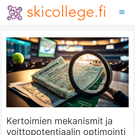
Main
Men
Kertoimien mekanismit ja
voittopotentiaalin optimointi