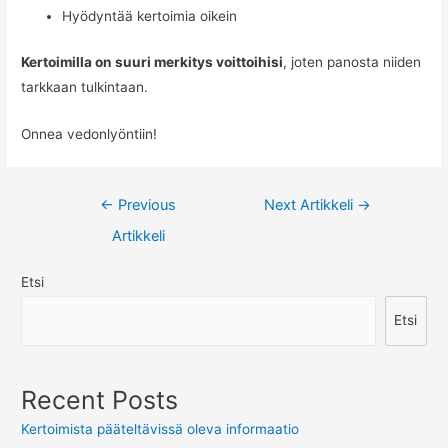
Hyödyntää kertoimia oikein
Kertoimilla on suuri merkitys voittoihisi
, joten panosta niiden
tarkkaan tulkintaan.
Onnea vedonlyöntiin!
Artikkelien
←
Previous
Next Artikkeli
→
selaus
Artikkeli
Etsi
Etsi
Recent Posts
Kertoimista pääteltävissä oleva informaatio