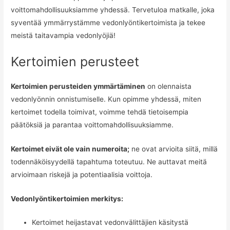
voittomahdollisuuksiamme yhdessä. Tervetuloa matkalle, joka
syventää ymmärrystämme vedonlyöntikertoimista ja tekee
meistä taitavampia vedonlyöjiä!
Kertoimien perusteet
Kertoimien perusteiden ymmärtäminen
on olennaista
vedonlyönnin onnistumiselle. Kun opimme yhdessä, miten
kertoimet todella toimivat, voimme tehdä tietoisempia
päätöksiä ja parantaa voittomahdollisuuksiamme.
Kertoimet eivät ole vain numeroita;
ne ovat arvioita siitä, millä
todennäköisyydellä tapahtuma toteutuu. Ne auttavat meitä
arvioimaan riskejä ja potentiaalisia voittoja.
Vedonlyöntikertoimien merkitys:
Kertoimet heijastavat vedonvälittäjien käsitystä