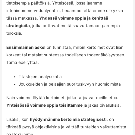
tietoisempia päätöksiä. Yhteisössä, jossa jaamme
intohimomme vedonlyöntiin, tiedämme, että emme ole yksin
tässä matkassa.
Yhdessä voimme oppia ja kehittää
strategioita
, jotka auttavat meitä saavuttamaan parempia
tuloksia.
Ensimmäinen askel
on tunnistaa, milloin kertoimet ovat liian
korkeat tai matalat suhteessa todelliseen todennäköisyyteen.
Tämä edellyttää:
Tilastojen analysointia
Joukkueiden ja pelaajien suorituskyvyn huomioimista
Näin voimme löytää kertoimet, jotka tarjoavat meille etua.
Yhteisössä voimme oppia toisiltamme
ja jakaa oivalluksia.
Lisäksi, kun
hyödynnämme kertoimia strategisesti
, on
tärkeää pysyä objektiivisina ja välttää tunteiden vaikuttamista
päätöksiimme.