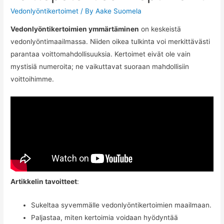
Vedonlyöntikertoimet
/ By
Aake Suomela
Vedonlyöntikertoimien ymmärtäminen
on keskeistä
vedonlyöntimaailmassa. Niiden oikea tulkinta voi merkittävästi
parantaa voittomahdollisuuksia. Kertoimet eivät ole vain
mystisiä numeroita; ne vaikuttavat suoraan mahdollisiin
voittoihimme.
Artikkelin tavoitteet
:
Sukeltaa syvemmälle vedonlyöntikertoimien maailmaan.
Paljastaa, miten kertoimia voidaan hyödyntää