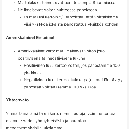
Murtolukukertoimet ovat perinteisempiä Britanniassa.
Ne ilmaisevat voiton suhteessa panokseen.
Esimerkiksi kerroin 5/1 tarkoittaa, että voittaisimme
viisi yksikköä jokaista panostettua yksikköä kohden.
Amerikkalaiset Kertoimet
Amerikkalaiset kertoimet ilmaisevat voiton joko
positiivisena tai negatiivisena lukuna.
Positiivinen luku kertoo voiton, jos panostamme 100
yksikköä.
Negatiivinen luku kertoo, kuinka paljon meidän täytyy
panostaa voittaaksemme 100 yksikköä.
Yhteenveto
Ymmärtämällä näitä eri kertoimien muotoja, voimme tuntea
osamme vedonlyöntiyhteisöstä ja parantaa
menestysmahdollisuuksiamme.