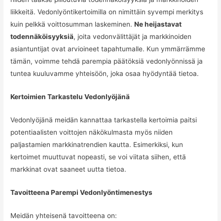
liikkeitä. Vedonlyöntikertoimilla on nimittäin syvempi merkitys
kuin pelkkä voittosumman laskeminen.
Ne heijastavat
todennäköisyyksiä
, joita vedonvälittäjät ja markkinoiden
asiantuntijat ovat arvioineet tapahtumalle. Kun ymmärrämme
tämän, voimme tehdä parempia päätöksiä vedonlyönnissä ja
tuntea kuuluvamme yhteisöön, joka osaa hyödyntää tietoa.
Kertoimien Tarkastelu Vedonlyöjänä
Vedonlyöjänä meidän kannattaa tarkastella kertoimia paitsi
potentiaalisten voittojen näkökulmasta myös niiden
paljastamien markkinatrendien kautta. Esimerkiksi, kun
kertoimet muuttuvat nopeasti, se voi viitata siihen, että
markkinat ovat saaneet uutta tietoa.
Tavoitteena Parempi Vedonlyöntimenestys
Meidän yhteisenä tavoitteena on: