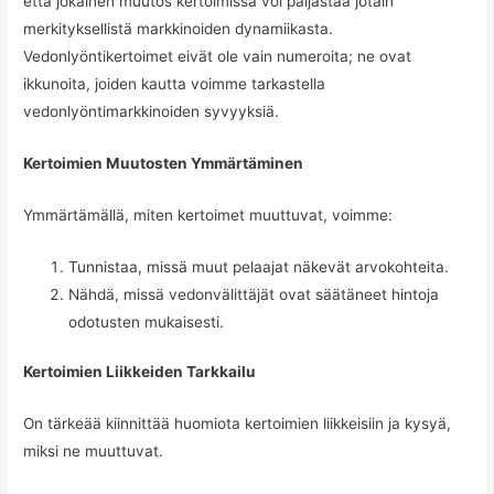
että jokainen muutos kertoimissa voi paljastaa jotain
merkityksellistä markkinoiden dynamiikasta.
Vedonlyöntikertoimet eivät ole vain numeroita; ne ovat
ikkunoita, joiden kautta voimme tarkastella
vedonlyöntimarkkinoiden syvyyksiä.
Kertoimien Muutosten Ymmärtäminen
Ymmärtämällä, miten kertoimet muuttuvat, voimme:
Tunnistaa, missä muut pelaajat näkevät arvokohteita.
Nähdä, missä vedonvälittäjät ovat säätäneet hintoja
odotusten mukaisesti.
Kertoimien Liikkeiden Tarkkailu
On tärkeää kiinnittää huomiota kertoimien liikkeisiin ja kysyä,
miksi ne muuttuvat.