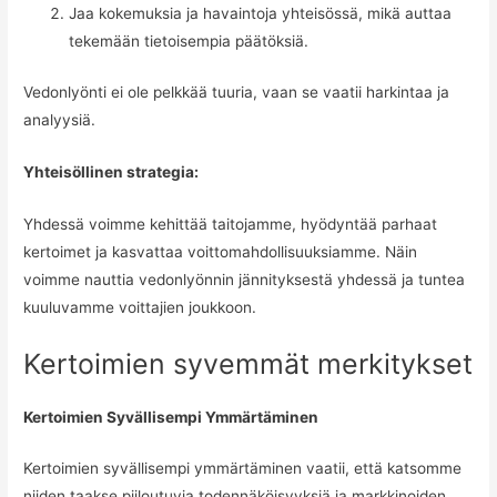
Jaa kokemuksia ja havaintoja yhteisössä, mikä auttaa
tekemään tietoisempia päätöksiä.
Vedonlyönti ei ole pelkkää tuuria, vaan se vaatii harkintaa ja
analyysiä.
Yhteisöllinen strategia:
Yhdessä voimme kehittää taitojamme, hyödyntää parhaat
kertoimet ja kasvattaa voittomahdollisuuksiamme. Näin
voimme nauttia vedonlyönnin jännityksestä yhdessä ja tuntea
kuuluvamme voittajien joukkoon.
Kertoimien syvemmät merkitykset
Kertoimien Syvällisempi Ymmärtäminen
Kertoimien syvällisempi ymmärtäminen vaatii, että katsomme
niiden taakse piiloutuvia todennäköisyyksiä ja markkinoiden