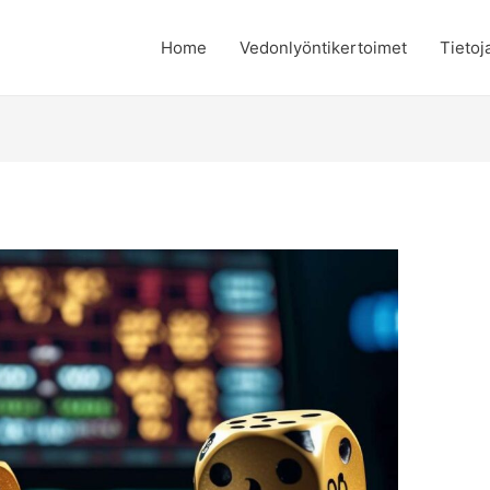
Home
Vedonlyöntikertoimet
Tietoj