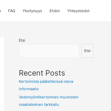
a
FAQ
Yksityisyys
Ehdot
Yhteystiedot
Etsi
Etsi
Recent Posts
Kertoimista pääteltävissä oleva
informaatio
Vedonlyöntikertoimien muutosten
reaaliaikainen tarkkailu