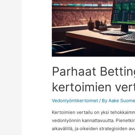
Parhaat Bettin
kertoimien ver
Vedonlyöntikertoimet
/ By
Aake Suome
Kertoimien vertailu on yksi tehokkaimm
vedonlyönnin kannattavuutta. Pienetkin 
aikavälillä, ja oikeiden strategioiden av