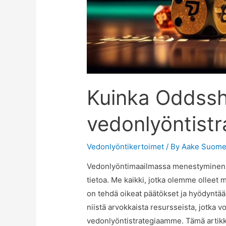
Kuinka Oddssh
vedonlyöntistr
Vedonlyöntikertoimet
/ By
Aake Suome
Vedonlyöntimaailmassa menestyminen vaa
tietoa. Me kaikki, jotka olemme olleet
on tehdä oikeat päätökset ja hyödyntää 
niistä arvokkaista resursseista, jotka v
vedonlyöntistrategiaamme. Tämä artikke