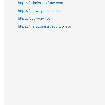
https://primieroex3me.com
https://leihwagenankara.com
https://cog-way.net
https://maratonasalvador.com.br