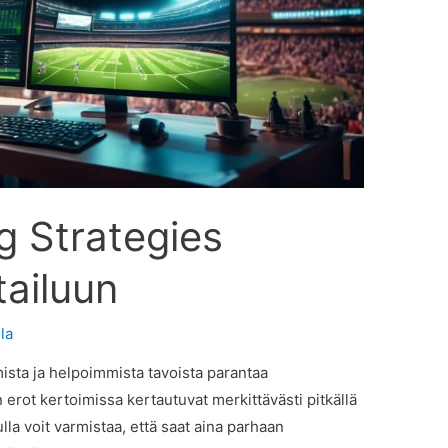
g Strategies
tailuun
la
ista ja helpoimmista tavoista parantaa
erot kertoimissa kertautuvat merkittävästi pitkällä
ulla voit varmistaa, että saat aina parhaan