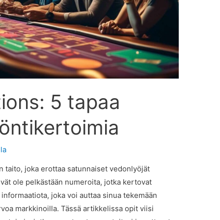
tions: 5 tapaa
yöntikertoimia
la
 taito, joka erottaa satunnaiset vedonlyöjät
vät ole pelkästään numeroita, jotka kertovat
ä informaatiota, joka voi auttaa sinua tekemään
oa markkinoilla. Tässä artikkelissa opit viisi