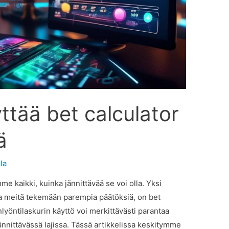
ttää bet calculator
ä
la
 kaikki, kuinka jännittävää se voi olla. Yksi
taa meitä tekemään parempia päätöksiä, on bet
nlyöntilaskurin käyttö voi merkittävästi parantaa
nittävässä lajissa. Tässä artikkelissa keskitymme