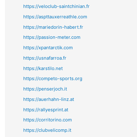
https://veloclub-saintchinian.fr
https://aspttauxerreathle.com
https://mariedorin-habert.fr
https://passion-meter.com
https://xpantarctik.com
https://usnafarroa.fr
https://karstilo.net
https://competo-sports.org
https://penserjoch.it
https://auerhahn-linz.at
https://rallyesprint.at
https://corritorino.com
https://clubvelicomp.it