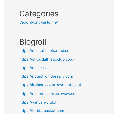
Categories
Vedonlyöntikertoimet
Blogroll
https://mustafamohamed.se
https://stroudathleticclub.co.uk
https://nollie.tv
https://notesfromthesally.com
https://irelandssaturdaynight.co.uk
https://nationalsportsreview.com
https://vanvan-club.fr
https://tarbesbasket.com